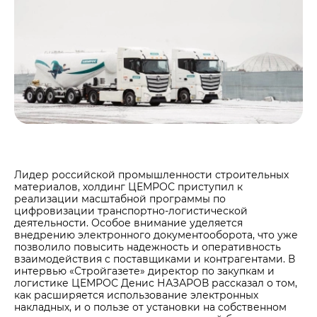
Центры дистрибуции
Реализация ТМЦ и непрофильных активов
Не только цемент
Политика в области закупок
Люди ЦЕМРОСа
В помощь поставщику
Технологии и тренды
Издание для клиентов
Аналитика цементной отрасли
Медиабанк
Пресса о нас
Контакты
Лидер российской промышленности строительных
материалов, холдинг ЦЕМРОС приступил к
Контакты
реализации масштабной программы по
Контакты для СМИ
цифровизации транспортно-логистической
деятельности. Особое внимание уделяется
Служба доверия
внедрению электронного документооборота, что уже
позволило повысить надежность и оперативность
взаимодействия с поставщиками и контрагентами. В
интервью «Стройгазете» директор по закупкам и
логистике ЦЕМРОС Денис НАЗАРОВ рассказал о том,
как расширяется использование электронных
накладных, и о пользе от установки на собственном