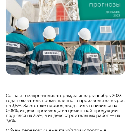
Центры дистрибуции
Реализация ТМЦ и непрофильных активов
Не только цемент
Политика в области закупок
Люди ЦЕМРОСа
В помощь поставщику
Технологии и тренды
Издание для клиентов
Аналитика цементной отрасли
Медиабанк
Пресса о нас
Контакты
Контакты
Контакты для СМИ
Согласно макро-индикаторам, за январь-ноябрь 2023
Служба доверия
года показатель промышленного производства вырос
на 3,6%. За этот же период ввод жилья снизился на
0,05%, индекс производства цементной продукции
поднялся на 3,5%, а индекс строительных работ — на
7,8%.
Объем перевозок цемента ж/д транспортом в