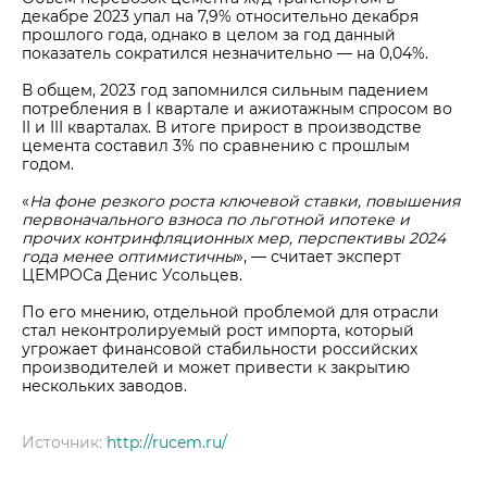
декабре 2023 упал на 7,9% относительно декабря
прошлого года, однако в целом за год данный
показатель сократился незначительно — на 0,04%.
В общем, 2023 год запомнился сильным падением
потребления в I квартале и ажиотажным спросом во
II и III кварталах. В итоге прирост в производстве
цемента составил 3% по сравнению с прошлым
годом.
«
На фоне резкого роста ключевой ставки, повышения
первоначального взноса по льготной ипотеке и
прочих контринфляционных мер, перспективы 2024
года менее оптимистичны
», — считает эксперт
ЦЕМРОСа Денис Усольцев.
По его мнению, отдельной проблемой для отрасли
стал неконтролируемый рост импорта, который
угрожает финансовой стабильности российских
производителей и может привести к закрытию
нескольких заводов.
Источник:
http://rucem.ru/