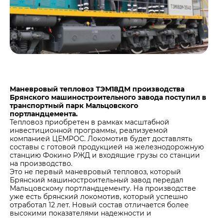
Центры дистрибуции
Реализация ТМЦ и непрофильных активов
Не только цемент
Политика в области закупок
Люди ЦЕМРОСа
В помощь поставщику
Технологии и тренды
Издание для клиентов
Аналитика цементной отрасли
Медиабанк
Маневровый тепловоз ТЭМ18ДМ производства
Брянского машиностроительного завода поступил в
Пресса о нас
транспортный парк Мальцовского
портландцемента.
Контакты
Тепловоз приобретен в рамках масштабной
Контакты
инвестиционной программы, реализуемой
компанией ЦЕМРОС. Локомотив будет доставлять
Контакты для СМИ
составы с готовой продукцией на железнодорожную
станцию Фокино РЖД и входящие грузы со станции
Служба доверия
на производство.
Это не первый маневровый тепловоз, который
Брянский машиностроительный завод передал
Мальцовскому портландцементу. На производстве
уже есть брянский локомотив, который успешно
отработал 12 лет. Новый состав отличается более
высокими показателями надежности и