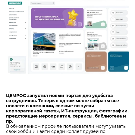
Центры дистрибуции
Реализация ТМЦ и непрофильных активов
Не только цемент
Политика в области закупок
Люди ЦЕМРОСа
В помощь поставщику
Технологии и тренды
Издание для клиентов
Аналитика цементной отрасли
Медиабанк
Пресса о нас
Контакты
Контакты
Контакты для СМИ
ЦЕМРОС запустил новый портал для удобства
Служба доверия
сотрудников. Теперь в одном месте собраны все
новости о компании, свежие выпуски
корпоративной газеты, ИТ-инструкции, фотографии,
предстоящие мероприятия, сервисы, библиотека и
пр.
В обновленном профиле пользователи могут указать
свои хобби и найти среди коллег друзей по