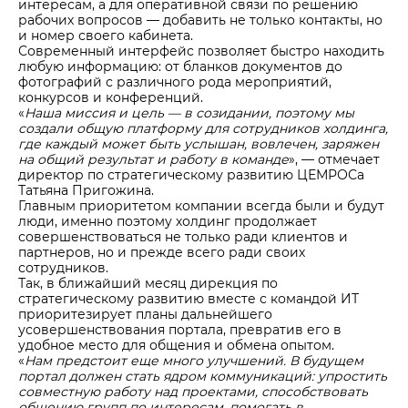
интересам, а для оперативной связи по решению
рабочих вопросов — добавить не только контакты, но
и номер своего кабинета.
Современный интерфейс позволяет быстро находить
любую информацию: от бланков документов до
фотографий с различного рода мероприятий,
конкурсов и конференций.
«
Наша миссия и цель — в созидании, поэтому мы
создали общую платформу для сотрудников холдинга,
где каждый может быть услышан, вовлечен, заряжен
на общий результат и работу в команде
», — отмечает
директор по стратегическому развитию ЦЕМРОСа
Татьяна Пригожина.
Главным приоритетом компании всегда были и будут
люди, именно поэтому холдинг продолжает
совершенствоваться не только ради клиентов и
партнеров, но и прежде всего ради своих
сотрудников.
Так, в ближайший месяц дирекция по
стратегическому развитию вместе с командой ИТ
приоритезирует планы дальнейшего
усовершенствования портала, превратив его в
удобное место для общения и обмена опытом.
«
Нам предстоит еще много улучшений. В будущем
портал должен стать ядром коммуникаций: упростить
совместную работу над проектами, способствовать
общению групп по интересам, помогать в