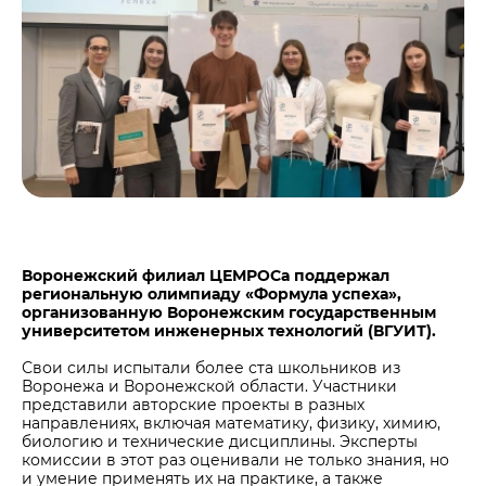
Центры дистрибуции
Реализация ТМЦ и непрофильных активов
Не только цемент
Политика в области закупок
Люди ЦЕМРОСа
В помощь поставщику
Технологии и тренды
Издание для клиентов
Аналитика цементной отрасли
Медиабанк
Пресса о нас
Контакты
Воронежский филиал ЦЕМРОСа поддержал
Контакты
региональную олимпиаду «Формула успеха»,
организованную Воронежским государственным
Контакты для СМИ
университетом инженерных технологий (ВГУИТ).
Служба доверия
Свои силы испытали более ста школьников из
Воронежа и Воронежской области. Участники
представили авторские проекты в разных
направлениях, включая математику, физику, химию,
биологию и технические дисциплины. Эксперты
комиссии в этот раз оценивали не только знания, но
и умение применять их на практике, а также