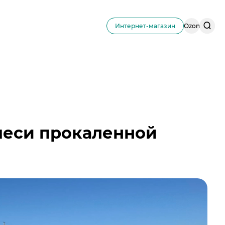
Поис
Интернет-магазин
Ozon
по
сайту
меси прокаленной