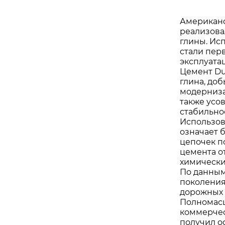
Американс
реализова
глины. Ис
стали пер
эксплуата
Цемент Du
глина, до
модерниза
также усо
стабильное
Использов
означает 
цепочек п
цемента о
химически
По данным
поколения
дорожных
Полномасш
коммерчес
получил о