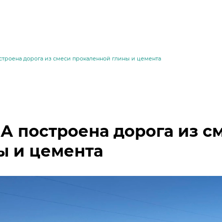
строена дорога из смеси прокаленной глины и цемента
А построена дорога из с
ы и цемента
месей