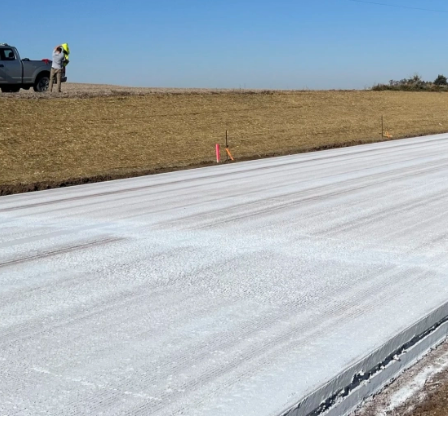
е Холдинга
вов