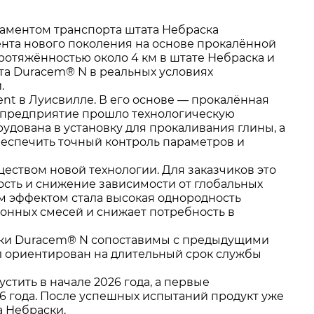
таментом транспорта штата Небраска
нта нового поколения на основе прокалённой
ротяжённостью около 4 км в штате Небраска и
а Duracem® N в реальных условиях
.
nt в Луисвилле. В его основе — прокалённая
е предприятие прошло технологическую
дована в установку для прокаливания глины, а
беспечить точный контроль параметров и
ством новой технологии. Для заказчиков это
ость и снижение зависимости от глобальных
ым эффектом стала высокая однородность
тонных смесей и снижает потребность в
тики Duracem® N сопоставимы с предыдущими
 ориентирован на длительный срок службы
тить в начале 2026 года, а первые
6 года. После успешных испытаний продукт уже
 Небраски.