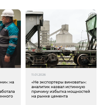
11.01.2026
ни»: на
«Не экспортеры виноваты»:
аналитик назвал истинную
аботала
причину избытка мощностей
енного
на рынке цемента