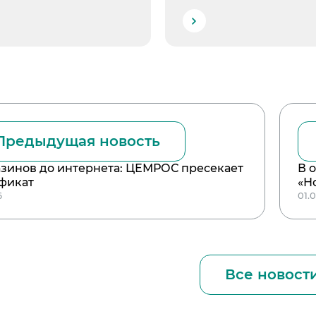
Предыдущая новость
азинов до интернета: ЦЕМРОС пресекает
В 
фикат
«Н
6
01.0
Все новост