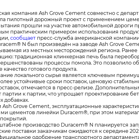
кая компания Ash Grove Cement совместно с депар
ла пилотный дорожный проект с применением цеме
пытания прошли на участке автомобильной дороги п
вым практическим примером использования продукт
ции,
сообщает
пресс-служба американской компании
racem® N был произведён на заводе Ash Grove Ceme
бываемая из местных месторождений региона. Ране
цию: традиционная клинкерная печь была переобору
вершенствованы процессы помола. Это позволило о
 качество готового продукта.
ание локального сырья является ключевым преимуще
более устойчивые сроки поставок, ценовую стабильн
оставок, отмечается в пресс-релизе. Дополнительн
т партии к партии, что упрощает проектирование бе
х добавках.
 Ash Grove Cement, эксплуатационные характерис
ми цементов линейки Duracem®, при этом материал
 покрытий.
табное производство Duracem® N планируется запус
кие поставки заказчикам ожидаются к середине 202
фициальное одобрение транспортного департамента