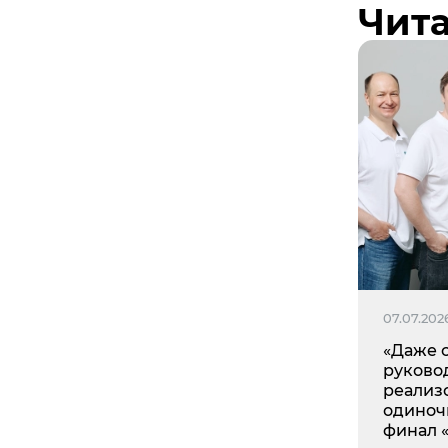
Чита
07.07.202
«Даже 
руково
реализо
одиноч
финал 