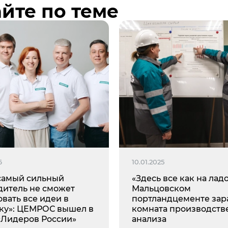
йте по теме
6
10.01.2025
самый сильный
«Здесь все как на ладо
дитель не сможет
Мальцовском
вать все идеи в
портландцементе зар
ку»: ЦЕМРОС вышел в
комната производств
«Лидеров России»
анализа