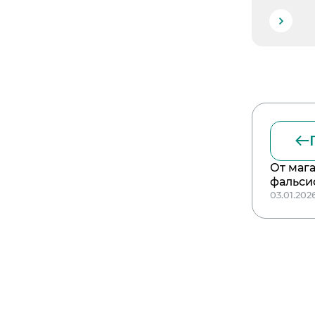
От маг
фальси
03.01.202