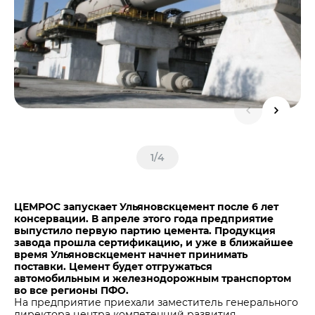
Центры дистрибуции
Реализация ТМЦ и непрофильных активов
Не только цемент
Политика в области закупок
Люди ЦЕМРОСа
В помощь поставщику
Технологии и тренды
Издание для клиентов
Аналитика цементной отрасли
Медиабанк
Пресса о нас
1
/
4
Контакты
Контакты
ЦЕМРОС запускает Ульяновскцемент после 6 лет
Контакты для СМИ
консервации. В апреле этого года предприятие
выпустило первую партию цемента. Продукция
Служба доверия
завода прошла сертификацию, и уже в ближайшее
время Ульяновскцемент начнет принимать
поставки. Цемент будет отгружаться
автомобильным и железнодорожным транспортом
во все регионы ПФО.
На предприятие приехали заместитель генерального
директора центра компетенций развития