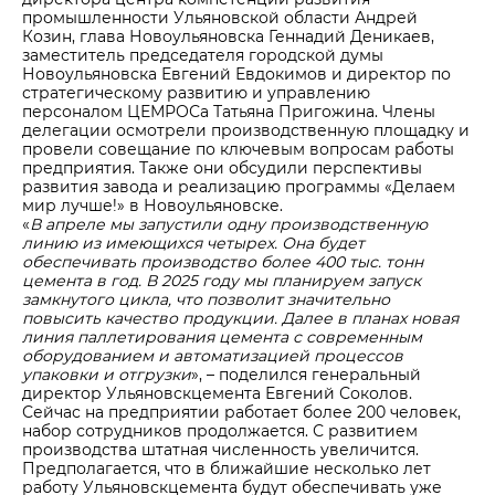
промышленности Ульяновской области Андрей
Козин, глава Новоульяновска Геннадий Деникаев,
заместитель председателя городской думы
Новоульяновска Евгений Евдокимов и директор по
стратегическому развитию и управлению
персоналом ЦЕМРОСа Татьяна Пригожина. Члены
делегации осмотрели производственную площадку и
провели совещание по ключевым вопросам работы
предприятия. Также они обсудили перспективы
развития завода и реализацию программы «Делаем
мир лучше!» в Новоульяновске.
«
В апреле мы запустили одну производственную
линию из имеющихся четырех. Она будет
обеспечивать производство более 400 тыс. тонн
цемента в год. В 2025 году мы планируем запуск
замкнутого цикла, что позволит значительно
повысить качество продукции. Далее в планах новая
линия паллетирования цемента с современным
оборудованием и автоматизацией процессов
упаковки и отгрузки
», – поделился генеральный
директор Ульяновскцемента Евгений Соколов.
Сейчас на предприятии работает более 200 человек,
набор сотрудников продолжается. С развитием
производства штатная численность увеличится.
Предполагается, что в ближайшие несколько лет
работу Ульяновскцемента будут обеспечивать уже