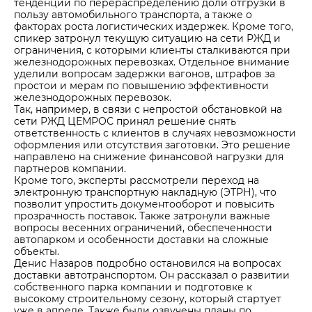
тенденции по перераспределению доли отгрузки в
пользу автомобильного транспорта, а также о
факторах роста логистических издержек. Кроме того,
спикер затронул текущую ситуацию на сети РЖД и
ограничения, с которыми клиенты сталкиваются при
железнодорожных перевозках. Отдельное внимание
уделили вопросам задержки вагонов, штрафов за
простои и мерам по повышению эффективности
железнодорожных перевозок.
Так, например, в связи с непростой обстановкой на
сети РЖД ЦЕМРОС принял решение снять
ответственность с клиентов в случаях невозможности
оформления или отсутствия заготовки. Это решение
направлено на снижение финансовой нагрузки для
партнеров компании.
Кроме того, эксперты рассмотрели переход на
электронную транспортную накладную (ЭТРН), что
позволит упростить документооборот и повысить
прозрачность поставок. Также затронули важные
вопросы весенних ограничений, обеспеченности
автопарком и особенности доставки на сложные
объекты.
Денис Назаров подробно остановился на вопросах
доставки автотранспортом. Он рассказал о развитии
собственного парка компании и подготовке к
высокому строительному сезону, который стартует
уже в апреле. Также были озвучены планы по