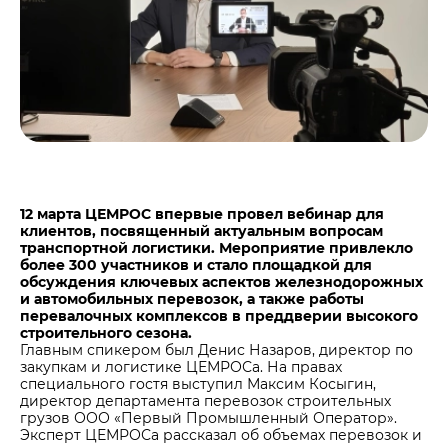
Центры дистрибуции
Реализация ТМЦ и непрофильных активов
Не только цемент
Политика в области закупок
Люди ЦЕМРОСа
В помощь поставщику
Технологии и тренды
Издание для клиентов
Аналитика цементной отрасли
Медиабанк
Пресса о нас
12 марта ЦЕМРОС впервые провел вебинар для
клиентов, посвященный актуальным вопросам
Контакты
транспортной логистики. Мероприятие привлекло
более 300 участников и стало площадкой для
Контакты
обсуждения ключевых аспектов железнодорожных
Контакты для СМИ
и автомобильных перевозок, а также работы
перевалочных комплексов в преддверии высокого
Служба доверия
строительного сезона.
Главным спикером был Денис Назаров, директор по
закупкам и логистике ЦЕМРОСа. На правах
специального гостя выступил Максим Косыгин,
директор департамента перевозок строительных
грузов ООО «Первый Промышленный Оператор».
Эксперт ЦЕМРОСа рассказал об объемах перевозок и