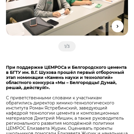
Центры дистрибуции
Реализация ТМЦ и непрофильных активов
Не только цемент
Политика в области закупок
Люди ЦЕМРОСа
В помощь поставщику
Технологии и тренды
Издание для клиентов
Аналитика цементной отрасли
1
/
3
Медиабанк
Пресса о нас
При поддержке ЦЕМРОСа и Белгородского цемента
Контакты
в БГТУ им. В.Г. Шухова прошёл первый отборочный
этап номинации «Камень науки и технологий»
Контакты
областного конкурса «Мы – Белгородцы! Думай,
решай, действуй!».
Контакты для СМИ
С приветственными словами к участникам
Служба доверия
обратились директор химико-технологического
института Роман Ястребинский, заведующий
кафедрой технологии цемента и композиционных
материалов Дмитрий Мишин, а также руководитель
регионального развития молодёжной политики
ЦЕМРОС Елизавета Журик. Оценивать проекты
школьников помогали Елизавета Журик и начальница