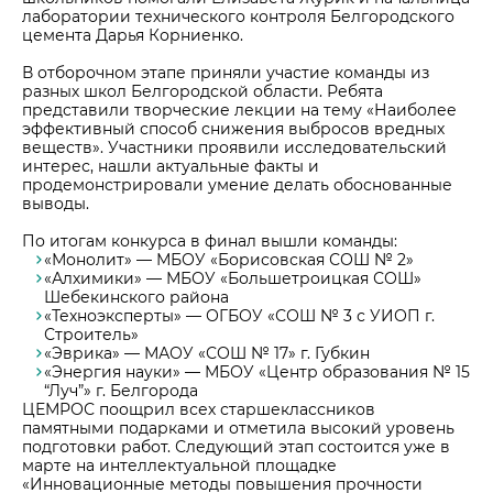
лаборатории технического контроля Белгородского
цемента Дарья Корниенко.
В отборочном этапе приняли участие команды из
разных школ Белгородской области. Ребята
представили творческие лекции на тему «Наиболее
эффективный способ снижения выбросов вредных
веществ». Участники проявили исследовательский
интерес, нашли актуальные факты и
продемонстрировали умение делать обоснованные
выводы.
По итогам конкурса в финал вышли команды:
«Монолит» — МБОУ «Борисовская СОШ № 2»
«Алхимики» — МБОУ «Большетроицкая СОШ»
Шебекинского района
«Техноэксперты» — ОГБОУ «СОШ № 3 с УИОП г.
Строитель»
«Эврика» — МАОУ «СОШ № 17» г. Губкин
«Энергия науки» — МБОУ «Центр образования № 15
“Луч”» г. Белгорода
ЦЕМРОС поощрил всех старшеклассников
памятными подарками и отметила высокий уровень
подготовки работ. Следующий этап состоится уже в
марте на интеллектуальной площадке
«Инновационные методы повышения прочности