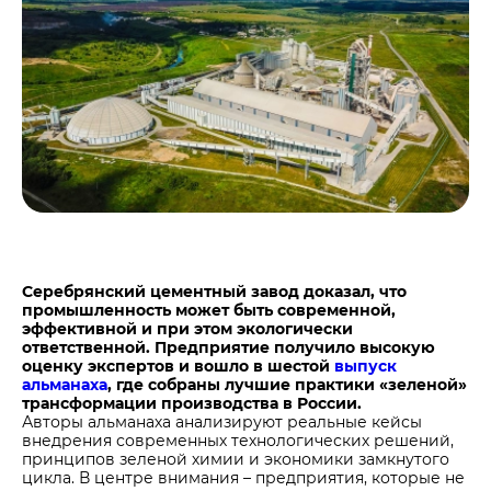
Центры дистрибуции
Реализация ТМЦ и непрофильных активов
Не только цемент
Политика в области закупок
Люди ЦЕМРОСа
В помощь поставщику
Технологии и тренды
Издание для клиентов
Аналитика цементной отрасли
Медиабанк
Пресса о нас
Контакты
Контакты
Серебрянский цементный завод доказал, что
промышленность может быть современной,
Контакты для СМИ
эффективной и при этом экологически
ответственной. Предприятие получило высокую
Служба доверия
оценку экспертов и вошло в шестой
выпуск
альманаха
, где собраны лучшие практики «зеленой»
трансформации производства в России.
Авторы альманаха анализируют реальные кейсы
внедрения современных технологических решений,
принципов зеленой химии и экономики замкнутого
цикла. В центре внимания – предприятия, которые не