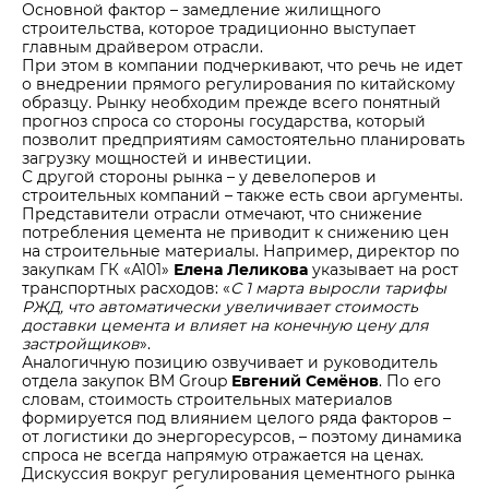
Основной фактор – замедление жилищного
строительства, которое традиционно выступает
главным драйвером отрасли.
При этом в компании подчеркивают, что речь не идет
о внедрении прямого регулирования по китайскому
образцу. Рынку необходим прежде всего понятный
прогноз спроса со стороны государства, который
позволит предприятиям самостоятельно планировать
загрузку мощностей и инвестиции.
С другой стороны рынка – у девелоперов и
строительных компаний – также есть свои аргументы.
Представители отрасли отмечают, что снижение
потребления цемента не приводит к снижению цен
на строительные материалы. Например, директор по
закупкам ГК «А101»
Елена Леликова
указывает на рост
транспортных расходов: «
С 1 марта выросли тарифы
РЖД, что автоматически увеличивает стоимость
доставки цемента и влияет на конечную цену для
застройщиков
».
Аналогичную позицию озвучивает и руководитель
отдела закупок BM Group
Евгений Семёнов
. По его
словам, стоимость строительных материалов
формируется под влиянием целого ряда факторов –
от логистики до энергоресурсов, – поэтому динамика
спроса не всегда напрямую отражается на ценах.
Дискуссия вокруг регулирования цементного рынка