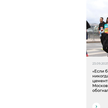
23.09.202
«Если 
никогд
цемент
Москов
обогна