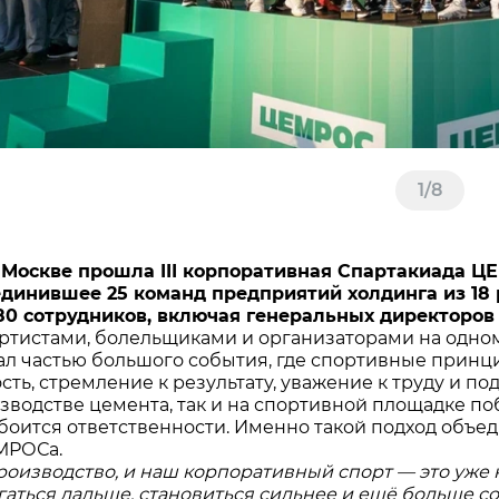
1
/
8
 Москве прошла III корпоративная Спартакиада Ц
единившее 25 команд предприятий холдинга из 18
80 сотрудников, включая генеральных директоров
артистами, болельщиками и организаторами на одном
ал частью большого события, где спортивные принц
ть, стремление к результату, уважение к труду и по
зводстве цемента, так и на спортивной площадке поб
 боится ответственности. Именно такой подход объе
МРОСа.
оизводство, и наш корпоративный спорт — это уже н
гаться дальше, становиться сильнее и ещё больше с