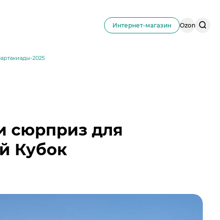
Поис
Интернет-магазин
Ozon
по
сайту
партакиады-2025
и сюрприз для
ый Кубок