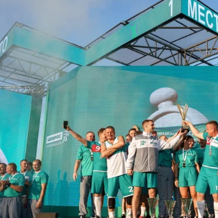
е Холдинга
вов