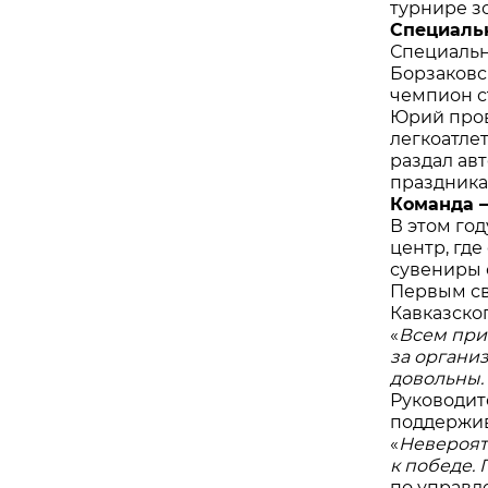
турнире з
Специаль
Специальн
Борзаковс
чемпион с
Юрий пров
легкоатле
раздал ав
праздника
Команда —
В этом го
центр, гд
сувениры
Первым св
Кавказско
«
Всем при
за органи
довольны.
Руководит
поддержив
«
Невероят
к победе.
по управл