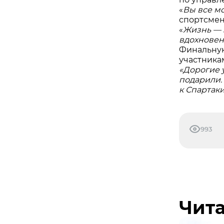
«
Вы все м
спортсмен
«
Жизнь — 
вдохновен
Финальную
участника
«Дорогие 
подарили. 
к Спартаки
993
Чита