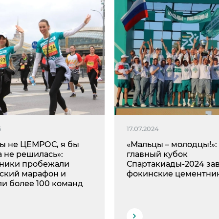
5
17.07.2024
бы не ЦЕМРОС, я бы
«Мальцы – молодцы!»:
а не решилась»:
главный кубок
ники пробежали
Спартакиады-2024 за
ский марафон и
фокинские цементни
ли более 100 команд