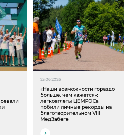
23.06.2026
«Наши возможности гораздо
больше, чем кажется»:
воевали
легкоатлеты ЦЕМРОСа
ки
побили личные рекорды на
благотворительном VIII
МедЗабеге