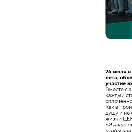
24 июля в
лета, объ
участие 5
Вместе с 
каждый ст
сплочённос
Как в прои
душу и не
жизни ЦЕ
«
И наше пр
чтобы дви