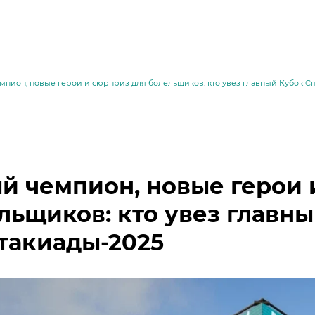
пион, новые герои и сюрприз для болельщиков: кто увез главный Кубок С
й чемпион, новые герои 
льщиков: кто увез главн
такиады-2025
месей