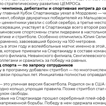
по стратегическому развитию ЦЕМРОСа.
 чемпиона, дебютанты и спортивная интрига до с
ду главный Кубок Спартакиады уехал в Мордовию — 
ент, обойдя двукратных победителей из Мальцовско
 цементники увезли с собой серебро, а третье место
сервации, участвует в Спартакиаде всего второй раз
ьяновские спортсмены стали лидерами в настольном
летике и стритболе. Особенно отличились Юлия Сели
раменко, завоевавший бронзу на 100-метровке.
ь в этом году и волейбольные матчи: именно в этой
в, которые приехали на Спартакиаду в составе коман
ого филиала, Невьянского филиала, Сенгилеевско
оллегами и сражались за победу на равных.
 спорта — по запросу сотрудников
ду в программу добавлен стритбол — по многочисле
связи прошлых лет. Инициатива полностью оправдала
 это уличная версия баскетбола. Родился он в США в
 одно кольцо, упрощая правила. Позже стритбол стал
духом свободы.
рвые на Спартакиаде прошел серебряный плей-офф 
напряженной борьбы. Победу в нем одержала команд