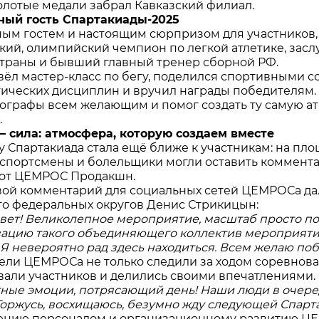
олотые медали забрал Кавказский филиал.
ный гость Спартакиады-2025
ым гостем и настоящим сюрпризом для участников, 
кий, олимпийский чемпион по легкой атлетике, засл
траны и бывший главный тренер сборной РФ.
ёл мастер-класс по бегу, поделился спортивными с
тических дисциплин и вручил награды победителям.
тографы всем желающим и помог создать ту самую а
.
 сила: атмосфера, которую создаем вместе
ду Спартакиада стала ещё ближе к участникам: на п
е спортсмены и болельщики могли оставить коммент
 от ЦЕМРОС Продакшн.
ой комментарий для социальных сетей ЦЕМРОСа да
го федеральных округов Денис Стрикицын:
вет! Великолепное мероприятие, масштаб просто п
зацию такого объединяющего коллектив мероприятия
 Я невероятно рад здесь находиться. Всем желаю по
ели ЦЕМРОСа не только следили за ходом соревнова
али участников и делились своими впечатлениями.
ные эмоции, потрясающий день! Наши люди в очеред
 Горжусь, восхищаюсь, безумно жду следующей Спарт
ению персоналом и организационному развитию Ц