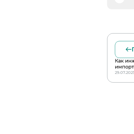
Как ин
импор
29.07.202