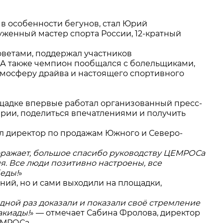
в особенности бегунов, стал Юрий
уженный мастер спорта России, 12-кратный
оветами, поддержал участников
 А также чемпион пообщался с болельщиками,
тмосферу драйва и настоящего спортивного
лощадке впервые работал организованный пресс-
арии, поделиться впечатлениями и получить
л директор по продажам Южного и Северо-
оражает, большое спасибо руководству ЦЕМРОСа
. Все люди позитивно настроены, все
беды!
»
ний, но и сами выходили на площадки,
ной раз доказали и показали своё стремление
акиады!
» — отмечает Сабина Фролова, директор
ЕМРОСа.