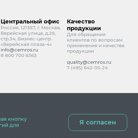
Центральный офис
Качество
Россия, 121357, г. Москва,
продукции
Верейская улица, д.29,
Для обращения
стр.34, Бизнес-центр
клиентов по вопросам
«Верейская плаза-4»
применения и качества
info@cemros.ru
продукции
8 800 700 6363
quality@cemros.ru
7 (495) 642-05-24
мая кнопку
Я согласен
гий для