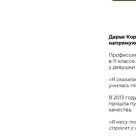
Дарья Кор
напрямую
Профессию
в 11 класс
у девушки
«Я сказал
училась п
В 2013 го
прошла пу
качества.
«Я несу п
спросят с