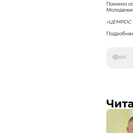
Помимо ос
Молодежи
«ЦЕМРОС —
Подробнее
623
Чита