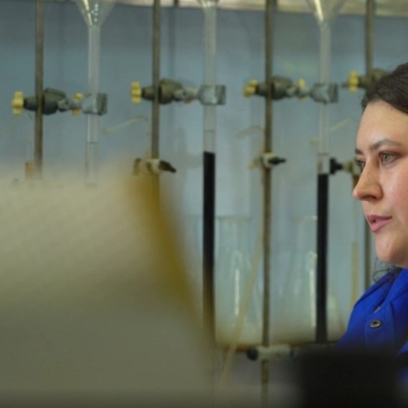
е Холдинга
вов