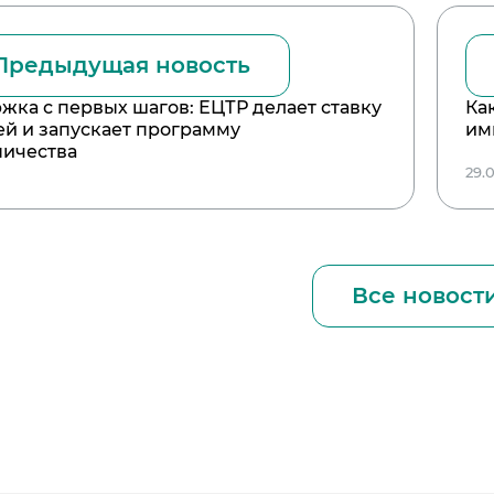
Предыдущая новость
жка с первых шагов: ЕЦТР делает ставку
Ка
ей и запускает программу
им
ничества
5
29.
Все новост