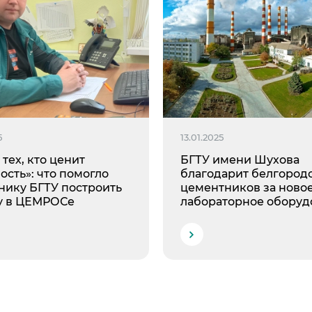
5
13.01.2025
тех, кто ценит
БГТУ имени Шухова
сть»: что помогло
благодарит белгород
нику БГТУ построить
цементников за ново
у в ЦЕМРОСе
лабораторное оборуд