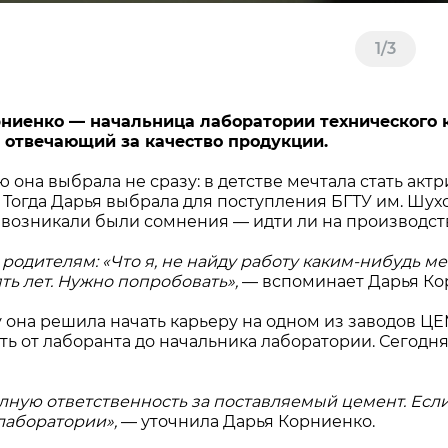
1
/
3
ниенко — начальница лаборатории технического к
 отвечающий за качество продукции.
 она выбрала не сразу: в детстве мечтала стать акт
е. Тогда Дарья выбрала для поступления БГТУ им. Шу
 возникали были сомнения — идти ли на производств
а родителям: «Что я, не найду работу каким-нибудь 
ять лет. Нужно попробовать»,
— вспоминает Дарья Ко
ду она решила начать карьеру на одном из заводов Ц
ть от лаборанта до начальника лаборатории. Сегодн
олную ответственность за поставляемый цемент. Если
 лаборатории»,
— уточнила Дарья Корниенко.