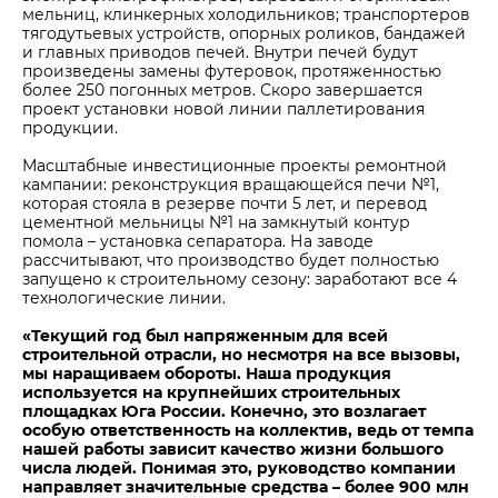
мельниц, клинкерных холодильников; транспортеров
тягодутьевых устройств, опорных роликов, бандажей
и главных приводов печей. Внутри печей будут
произведены замены футеровок, протяженностью
более 250 погонных метров. Скоро завершается
проект установки новой линии паллетирования
продукции.
Масштабные инвестиционные проекты ремонтной
кампании: реконструкция вращающейся печи №1,
которая стояла в резерве почти 5 лет, и перевод
цементной мельницы №1 на замкнутый контур
помола – установка сепаратора. На заводе
рассчитывают, что производство будет полностью
запущено к строительному сезону: заработают все 4
технологические линии.
«Текущий год был напряженным для всей
строительной отрасли, но несмотря на все вызовы,
мы наращиваем обороты. Наша продукция
используется на крупнейших строительных
площадках Юга России. Конечно, это возлагает
особую ответственность на коллектив, ведь от темпа
нашей работы зависит качество жизни большого
числа людей. Понимая это, руководство компании
направляет значительные средства – более 900 млн