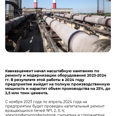
Центры дистрибуции
Реализация ТМЦ и непрофильных активов
Не только цемент
Политика в области закупок
Люди ЦЕМРОСа
В помощь поставщику
Технологии и тренды
Издание для клиентов
Аналитика цементной отрасли
Медиабанк
Пресса о нас
Контакты
Контакты
Кавказцемент начал масштабную кампанию по
ремонту и модернизации оборудования 2023-2024
Контакты для СМИ
гг. В результате этой работы в 2024 году
предприятие выйдет на полную производственную
Служба доверия
мощность и нарастит объем производства на 25%, до
2,5 млн тонн цемента.
С ноября 2023 года по апрель 2024 года на
предприятии будет проведен капитальный ремонт
вращающихся печей №1, 2, 3, 4;
электрофильтрофильтров; сырьевых и стержневых