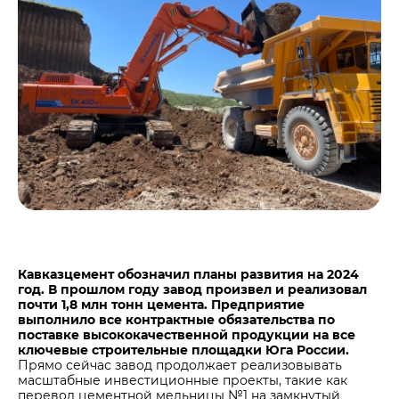
Центры дистрибуции
Реализация ТМЦ и непрофильных активов
Не только цемент
Политика в области закупок
Люди ЦЕМРОСа
В помощь поставщику
Технологии и тренды
Издание для клиентов
Аналитика цементной отрасли
Медиабанк
Пресса о нас
Контакты
Контакты
Контакты для СМИ
Кавказцемент обозначил планы развития на 2024
год. В прошлом году завод произвел и реализовал
Служба доверия
почти 1,8 млн тонн цемента. Предприятие
выполнило все контрактные обязательства по
поставке высококачественной продукции на все
ключевые строительные площадки Юга России.
Прямо сейчас завод продолжает реализовывать
масштабные инвестиционные проекты, такие как
перевод цементной мельницы №1 на замкнутый