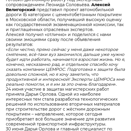
сопровождением Леонида Соловьёва.
Алексей
Велигорский
представил проект автомобильной
дороги IБ категории с цементобетонным покрытием
в Московской области, получивший высокую оценку
как государственной экзаменационной комиссии, так
и приглашённых отраслевых экспертов.
Алексей получил «отлично» и поделился с нами
своими эмоциями сразу после объявления
результатов:
«
Если честно, прямо сейчас у меня даже некоторое
смятение, всё-таки вуз закончился, дальше уже нужно
будет идти работать, начинается взрослая жизнь. Но я,
конечно, несказанно рад, и отдельное спасибо хочу
сказать компании ЦЕМРОС. Подготовка к защите была
довольно сложной, но я хочу заметить, что
продуктивной и интересной! Эксперты ЦЕМРОСа мне
реально помогли, и я им за это очень благодарен
».
24 июня участие в защитах магистерских работ
приняла Дарья Орлова. Одной из наиболее
интересных тем стала разработка технологических
решений по использованию вторичных материалов
при строительстве дорог с жёстким дорожным
покрытием – направление, которое сегодня
приобретает всё большее значение для развития
современной транспортной инфраструктуры.
30 июня Дарья Орлова и главный специалист по