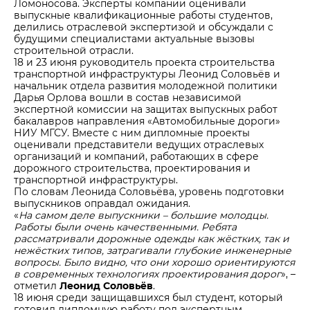
Ломоносова. Эксперты компании оценивали
выпускные квалификационные работы студентов,
делились отраслевой экспертизой и обсуждали с
будущими специалистами актуальные вызовы
строительной отрасли.
18 и 23 июня руководитель проекта строительства
транспортной инфраструктуры Леонид Соловьёв и
начальник отдела развития молодежной политики
Дарья Орлова вошли в состав независимой
экспертной комиссии на защитах выпускных работ
бакалавров направления «Автомобильные дороги»
НИУ МГСУ. Вместе с ним дипломные проекты
оценивали представители ведущих отраслевых
организаций и компаний, работающих в сфере
дорожного строительства, проектирования и
транспортной инфраструктуры.
По словам Леонида Соловьёва, уровень подготовки
выпускников оправдал ожидания.
«
На самом деле выпускники – большие молодцы.
Работы были очень качественными. Ребята
рассматривали дорожные одежды как жёстких, так и
нежёстких типов, затрагивали глубокие инженерные
вопросы. Было видно, что они хорошо ориентируются
в современных технологиях проектирования дорог
», –
отметил
Леонид Соловьёв
.
18 июня среди защищавшихся был студент, который
готовил дипломную работу под экспертным