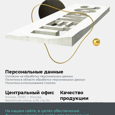
Персональные данные
Согласие на обработку персональных данных
Политика в области обработки персональных данных
Политика использования Cookies
Центральный офис
Качество
Россия, 121357, г. Москва,
продукции
Верейская улица, д.29, стр.34,
Для обращения клиентов по
Бизнес-центр «Верейская
вопросам применения и
плаза-4»
качества продукции
info@cemros.ru
На нашем сайте, в целях обеспечения
8 800 700 6363