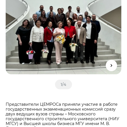
Центры дистрибуции
Реализация ТМЦ и непрофильных активов
Не только цемент
Политика в области закупок
Люди ЦЕМРОСа
В помощь поставщику
Технологии и тренды
Издание для клиентов
Аналитика цементной отрасли
Медиабанк
Пресса о нас
Контакты
Контакты
Контакты для СМИ
1
/
4
Служба доверия
Представители ЦЕМРОСа приняли участие в работе
государственных экзаменационных комиссий сразу
двух ведущих вузов страны – Московского
государственного строительного университета (НИУ
МГСУ) и Высшей школы бизнеса МГУ имени М. В.