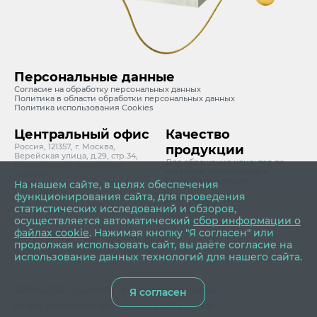
Персональные данные
Согласие на обработку персональных данных
Политика в области обработки персональных данных
Политика использования Cookies
Центральный офис
Качество
Россия, 121357, г. Москва,
продукции
Верейская улица, д.29, стр.34,
Для обращения клиентов по
Бизнес-центр «Верейская
вопросам применения и
плаза-4»
качества продукции
info@cemros.ru
На нашем сайте, в целях обеспечения
8 800 700 6363
функционирования сайта, для проведения
quality@cemros.ru
статистических исследований и обзоров,
7 (495) 642-05-24
осуществляется автоматический
сбор информации о
файлах cookie
. Нажимая кнопку "Я согласен" или
продолжая использовать сайт, вы даёте согласие на
использование данных технологий для нашего сайта.
2002—2026 © ЦЕМРОС. Все права защищены
Я согласен
Дизайн
,
разработка и сопровождение сайта
—
Текарт
.