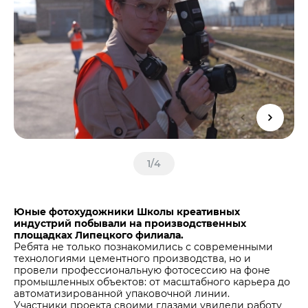
Центры дистрибуции
Реализация ТМЦ и непрофильных активов
Не только цемент
Политика в области закупок
Люди ЦЕМРОСа
В помощь поставщику
Технологии и тренды
Издание для клиентов
Аналитика цементной отрасли
Медиабанк
Пресса о нас
Контакты
1
/
4
Контакты
Контакты для СМИ
Юные фотохудожники Школы креативных
индустрий побывали на производственных
Служба доверия
площадках Липецкого филиала.
Ребята не только познакомились с современными
технологиями цементного производства, но и
провели профессиональную фотосессию на фоне
промышленных объектов: от масштабного карьера до
автоматизированной упаковочной линии.
Участники проекта своими глазами увидели работу