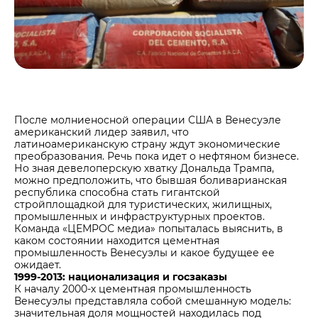
Центры дистрибуции
Реализация ТМЦ и непрофильных активов
Не только цемент
Политика в области закупок
Люди ЦЕМРОСа
В помощь поставщику
Технологии и тренды
Издание для клиентов
Аналитика цементной отрасли
После молниеносной операции США в Венесуэле
Медиабанк
американский лидер заявил, что
латиноамериканскую страну ждут экономические
Пресса о нас
преобразования. Речь пока идет о нефтяном бизнесе.
Но зная девелоперскую хватку Дональда Трампа,
Контакты
можно предположить, что бывшая боливарианская
Контакты
республика способна стать гигантской
стройплощадкой для туристических, жилищных,
Контакты для СМИ
промышленных и инфраструктурных проектов.
Команда «ЦЕМРОС медиа» попыталась выяснить, в
Служба доверия
каком состоянии находится цементная
промышленность Венесуэлы и какое будущее ее
ожидает.
1999-2013: национализация и госзаказы
К началу 2000-х цементная промышленность
Венесуэлы представляла собой смешанную модель:
значительная доля мощностей находилась под