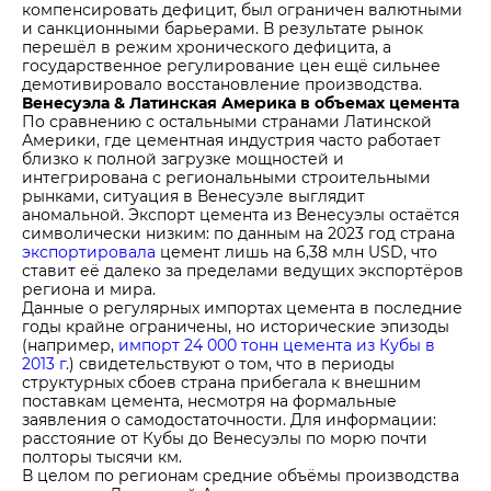
компенсировать дефицит, был ограничен валютными
и санкционными барьерами. В результате рынок
перешёл в режим хронического дефицита, а
государственное регулирование цен ещё сильнее
демотивировало восстановление производства.
Венесуэла & Латинская Америка в объемах цемента
По сравнению с остальными странами Латинской
Америки, где цементная индустрия часто работает
близко к полной загрузке мощностей и
интегрирована с региональными строительными
рынками, ситуация в Венесуэле выглядит
аномальной. Экспорт цемента из Венесуэлы остаётся
символически низким: по данным на 2023 год страна
экспортировала
цемент лишь на 6,38 млн USD, что
ставит её далеко за пределами ведущих экспортёров
региона и мира.
Данные о регулярных импортах цемента в последние
годы крайне ограничены, но исторические эпизоды
(например,
импорт 24 000 тонн цемента из Кубы в
2013 г.
) свидетельствуют о том, что в периоды
структурных сбоев страна прибегала к внешним
поставкам цемента, несмотря на формальные
заявления о самодостаточности. Для информации:
расстояние от Кубы до Венесуэлы по морю почти
полторы тысячи км.
В целом по регионам средние объёмы производства