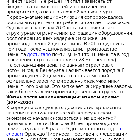
инвестиционные решения стали зависеть от
бюджетных возможностей и политических
приоритетов, а не от рыночной конъюнктуры.
Первоначально национализация сопровождалась
ростом внутреннего потребления за счёт госзаказов.
Однако уже к началу 2010-х стали проявляться
структурные ограничения: деградация оборудования,
рост операционных издержек и снижение
производственной дисциплины. В 2011 году, спустя
три года после национализации, производство
цемента
достигало
почти 7,8 млн тонн цемента в год
(население страны составляет 28 млн человек).
На сегодняшний день, по данным отраслевых
источников, в Венесуэле насчитывается порядка 11
производителей цемента, то есть компаний,
официально зарегистрированных как участники
цементного рынка. Это включает как крупные заводы,
так и более мелкие производственные структуры.
Жизнь после национализации: износ и кризис
(2014–2020)
К середине следующего десятилетия кризисные
явления в социалистической венесуэльской
экономике начали сказываться и на цементной
промышленности. Всего за 10 лет производство
цемента упало в 9 раз – с 9 до 1 млн тонн в год.
По
словам
Орландо Чириноса, президента Федерации
цементных работников (Fetracemento), к 2022 году