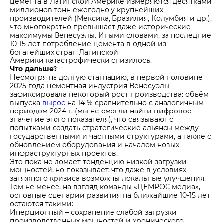
цемента в Латинской Америке измеряются десятками
миллионов тонн ежегодно у крупнейших
производителей (Мексика, Бразилия, Колумбия и др.),
что многократно превышает даже исторические
максимумы Венесуэлы. Иными словами, за последние
10-15 лет потребление цемента в одной из
богатейших стран Латинской
Америки катастрофически снизилось.
Что дальше?
Несмотря на долгую стагнацию, в первой половине
2025 года цементная индустрия Венесуэлы
зафиксировала некоторый рост производства: объём
выпуска
вырос
на 14 % сравнительно с аналогичным
периодом 2024 г. (мы не смогли найти цифровое
значение этого показателя), что связывают с
попытками создать стратегические альянсы между
государственными и частными структурами, а также с
обновлением оборудования и началом новых
инфраструктурных проектов.
Это пока не ломает тенденцию низкой загрузки
мощностей, но показывает, что даже в условиях
затяжного кризиса возможны локальные улучшения.
Тем не менее, на взгляд команды «ЦЕМРОС медиа»,
основные сценарии развития на ближайшие 10-15 лет
остаются такими:
Инерционный – сохранение слабой загрузки
производственных мощностей и хронического