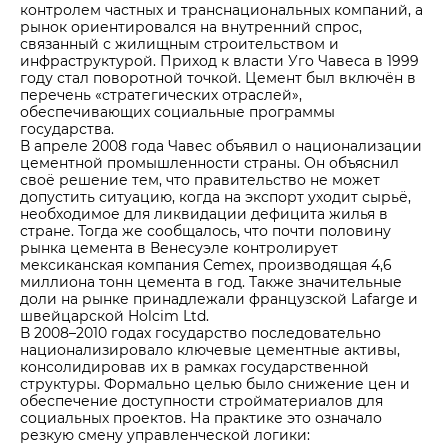
контролем частных и транснациональных компаний, а
рынок ориентировался на внутренний спрос,
связанный с жилищным строительством и
инфраструктурой. Приход к власти Уго Чавеса в 1999
году стал поворотной точкой. Цемент был включён в
перечень «стратегических отраслей»,
обеспечивающих социальные программы
государства.
В апреле 2008 года Чавес объявил о национализации
цементной промышленности страны. Он объяснил
своё решение тем, что правительство не может
допустить ситуацию, когда на экспорт уходит сырьё,
необходимое для ликвидации дефицита жилья в
стране. Тогда же сообщалось, что почти половину
рынка цемента в Венесуэле контролирует
мексиканская компания Cemex, производящая 4,6
миллиона тонн цемента в год. Также значительные
доли на рынке принадлежали французской Lafarge и
швейцарской Holcim Ltd.
В 2008–2010 годах государство последовательно
национализировало ключевые цементные активы,
консолидировав их в рамках государственной
структуры. Формально целью было снижение цен и
обеспечение доступности стройматериалов для
социальных проектов. На практике это означало
резкую смену управленческой логики: