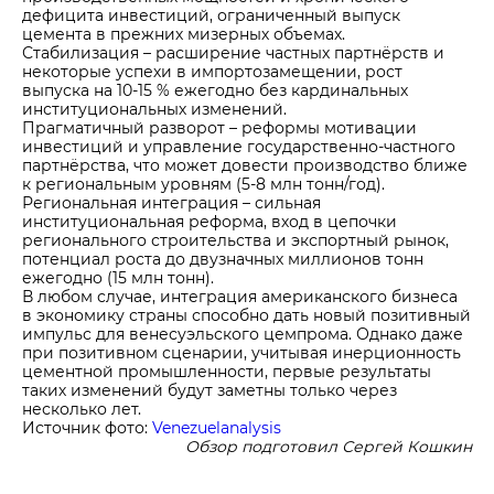
дефицита инвестиций, ограниченный выпуск
цемента в прежних мизерных объемах.
Стабилизация – расширение частных партнёрств и
некоторые успехи в импортозамещении, рост
выпуска на 10-15 % ежегодно без кардинальных
институциональных изменений.
Прагматичный разворот – реформы мотивации
инвестиций и управление государственно-частного
партнёрства, что может довести производство ближе
к региональным уровням (5-8 млн тонн/год).
Региональная интеграция – сильная
институциональная реформа, вход в цепочки
регионального строительства и экспортный рынок,
потенциал роста до двузначных миллионов тонн
ежегодно (15 млн тонн).
В любом случае, интеграция американского бизнеса
в экономику страны способно дать новый позитивный
импульс для венесуэльского цемпрома. Однако даже
при позитивном сценарии, учитывая инерционность
цементной промышленности, первые результаты
таких изменений будут заметны только через
несколько лет.
Источник фото:
V
e
nezuelanalysis
Обзор п
одготовил Сергей Кошкин