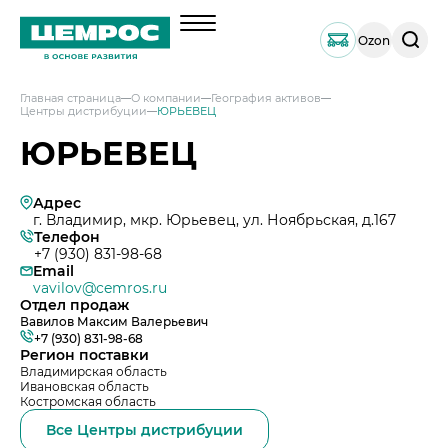
Поиск
Ozon
по
сайту
Главная страница
О компании
География активов
Центры дистрибуции
ЮРЬЕВЕЦ
О компании
ЮРЬЕВЕЦ
Менеджмент
Документы
Адрес
География активов
г. Владимир, мкр. Юрьевец, ул. Ноябрьская, д.167
Телефон
Наши компетенции и возможности
+7 (930) 831-98-68
Email
Решения по сегментам строительства
vavilov@cemros.ru
Отдел продаж
Продукция
Вавилов Максим Валерьевич
Навальный цемент
+7 (930) 831-98-68
Услуги
Регион поставки
Тарированный цемент
Владимирская область
Техническая поддержка
Ивановская область
Инвесторам
Костромская область
Портландцемент ЦЕМРОС 500 ЭКСТРА
Сервисная поддержка
Выпуск 1
Портландцемент ЦЕМРОС 400 ПЛЮС
Устойчивое развитие
Все Центры дистрибуции
Проектная поддержка