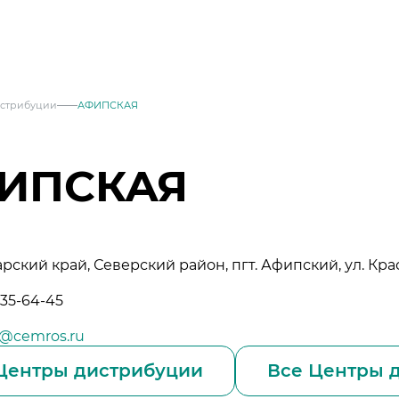
истрибуции
АФИПСКАЯ
ИПСКАЯ
рский край, Северский район, пгт. Афипский, ул. Крас
035-64-45
месей
d@cemros.ru
Центры дистрибуции
Все Центры д