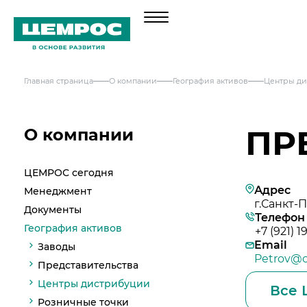
Главная страница
О компании
География активов
Центры д
О компании
Менеджмент
Продукция
ПР
О компании
Документы
Навальный цемент
Услуги
ЦЕМРОС сегодня
География активов
Тарированный цемент
Адрес
Менеджмент
Техническая поддержка
Инвесторам
Наши компетенции и возможности
г.Санкт-
Документы
Сервисная поддержка
Телефон
Портландцемент ЦЕМРОС 500 ЭКСТРА
Решения по сегментам строительства
Выпуск 1
География активов
+7 (921) 1
Портландцемент ЦЕМРОС 400 ПЛЮС
Устойчивое развитие
Проектная поддержка
Email
Примеры приготовления строительных с
Заводы
Выпуск 2
Petrov@c
Охрана труда и здоровья
Представительства
Закупки
Мобильные лаборатории
Иные строительные материалы
Центры дистрибуции
Наши люди
Все 
Отгрузка и доставка
Закупки
Проверка на контрафакт
Розничные точки