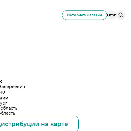
Поис
Интернет-магазин
Ozon
по
сайту
ж
Валерьевич
-10
авки
бург
 область
область
истрибуции на карте