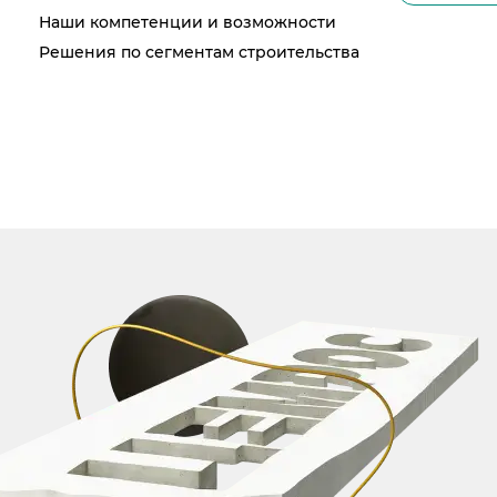
Карьера
Социальные инвестиции
Качество
Наши компетенции и возможности
Автоперевозки
Активные закупочные процедуры на ЭТП
ЦЕМРОС медиа
Охрана окружающей среды
Решения по сегментам строительства
Железнодорожные отгрузки
Активные закупочные процедуры на сайт
Заказать цемент
Водный транспорт
Архив закупочных процедур
ЦЕМРОС в деле
Контакты
Центры дистрибуции
Реализация ТМЦ и непрофильных акти
Не только цемент
Контакты
Политика в области закупок
Люди ЦЕМРОСа
Контакты для СМИ
В помощь поставщику
Технологии и тренды
Служба доверия
Издание для клиентов
Аналитика цементной отрасли
Медиабанк
Пресса о нас