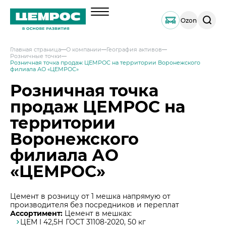
Поиск
Ozon
по
сайту
Главная страница
О компании
География активов
Розничные точки
О компании
Розничная точка продаж ЦЕМРОС на территории Воронежского
филиала АО «ЦЕМРОС»
Менеджмент
Розничная точка
Документы
продаж ЦЕМРОС на
География активов
территории
Наши компетенции и возможности
Воронежского
Решения по сегментам строительства
филиала АО
Продукция
«ЦЕМРОС»
Навальный цемент
Услуги
Тарированный цемент
Техническая поддержка
Цемент в розницу от 1 мешка напрямую от
Инвесторам
производителя без посредников и переплат
Портландцемент ЦЕМРОС 500 ЭКСТРА
Сервисная поддержка
Выпуск 1
Ассортимент:
Цемент в мешках:
Портландцемент ЦЕМРОС 400 ПЛЮС
Устойчивое развитие
ЦЕМ I 42,5Н ГОСТ 31108-2020, 50 кг
Проектная поддержка