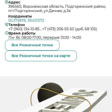
Примеры приготовления строительных см
Выпуск 2
Адрес
Охрана труда и здоровья
Закупки
396560, Воронежская область, Подгоренский район,
Мобильные лаборатории
Иные строительные материалы
Наши люди
пгт.Подгоренский, ул.Дачная, д.3а
Закупки
Отгрузка и доставка
Карьера
Координаты
Проверка на контрафакт
Социальные инвестиции
50.373878, 39.631072
Активные закупочные процедуры на ЭТП
Автоперевозки
Качество
Телефон
ЦЕМРОС медиа
Охрана окружающей среды
Активные закупочные процедуры на сайте
+7 (960) 134-10-85
Железнодорожные отгрузки
,
+7 (473) 206-55-50 (доб. 68 105)
Архив закупочных процедур
Заказать цемент
ЦЕМРОС в деле
Время работы
Водный транспорт
Контакты
Пн- Вс 08:00-17:00, перерыв 13:00 - 14:00
Центры дистрибуции
Реализация ТМЦ и непрофильных активов
Не только цемент
Контакты
Все Розничные точки
Политика в области закупок
Люди ЦЕМРОСа
Контакты для СМИ
Все Розничные точки на карте
В помощь поставщику
Технологии и тренды
Служба доверия
Издание для клиентов
Аналитика цементной отрасли
Медиабанк
Пресса о нас