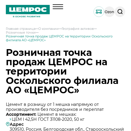
Поиск
Ozon
по
сайту
Главная страница
О компании
География активов
Розничные точки
О компании
Розничная точка продаж ЦЕМРОС на территории Оскольского
филиала АО «ЦЕМРОС»
Менеджмент
Розничная точка
Документы
продаж ЦЕМРОС на
География активов
территории
Наши компетенции и возможности
Оскольского филиала
Решения по сегментам строительства
АО «ЦЕМРОС»
Продукция
Навальный цемент
Услуги
Цемент в розницу от 1 мешка напрямую от
Тарированный цемент
производителя без посредников и переплат
Техническая поддержка
Инвесторам
Ассортимент:
Цемент в мешках:
ЦЕМ I 42,5Н ГОСТ 31108-2020, 50 кг
Портландцемент ЦЕМРОС 500 ЭКСТРА
Сервисная поддержка
Выпуск 1
Адрес
Портландцемент ЦЕМРОС 400 ПЛЮС
Устойчивое развитие
309510, Россия, Белгородская обл., Старооскольский
Проектная поддержка