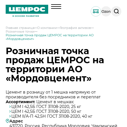
Поиск
Ozon
по
сайту
Главная страница
О компании
География активов
Розничные точки
О компании
Розничная точка продаж ЦЕМРОС на территории АО
«Мордовцемент»
Менеджмент
Розничная точка
Документы
продаж ЦЕМРОС на
География активов
территории АО
Наши компетенции и возможности
«Мордовцемент»
Решения по сегментам строительства
Продукция
Цемент в розницу от 1 мешка напрямую от
Навальный цемент
производителя без посредников и переплат
Услуги
Ассортимент:
Цемент в мешках:
Тарированный цемент
ЦЕМ I 42,5Б ГОСТ 31108-2020, 25 кг
Техническая поддержка
Инвесторам
ЦЕМ I 42,5Б ГОСТ 31108-2020, 50 кг
Портландцемент ЦЕМРОС 500 ЭКСТРА
ЦЕМ II/А-П 42,5Н ГОСТ 31108-2020, 40 кг
Сервисная поддержка
Выпуск 1
Адрес
Портландцемент ЦЕМРОС 400 ПЛЮС
Устойчивое развитие
Проектная поддержка
431720, Россия, Республика Мордовия, Чамзинский