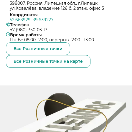
Примеры приготовления строительных см
Выпуск 2
Охрана труда и здоровья
398007, Россия, Липецкая обл., г.Липецк,
Закупки
Мобильные лаборатории
ул.Ковалёва, владение 126 б, 2 этаж, офис 5
Иные строительные материалы
Наши люди
Координаты
Закупки
Отгрузка и доставка
Карьера
Проверка на контрафакт
52.663929, 39.639227
Социальные инвестиции
Телефон
Активные закупочные процедуры на ЭТП
Автоперевозки
Качество
+7 (980) 350-03-17
ЦЕМРОС медиа
Охрана окружающей среды
Активные закупочные процедуры на сайте
Железнодорожные отгрузки
Время работы
Архив закупочных процедур
Заказать цемент
ЦЕМРОС в деле
Пн-Вс 08.00-17:00, перерыв 12:00 - 13:00
Водный транспорт
Контакты
Центры дистрибуции
Реализация ТМЦ и непрофильных активов
Не только цемент
Все Розничные точки
Контакты
Политика в области закупок
Люди ЦЕМРОСа
Контакты для СМИ
Все Розничные точки на карте
В помощь поставщику
Технологии и тренды
Служба доверия
Издание для клиентов
Аналитика цементной отрасли
Медиабанк
Пресса о нас