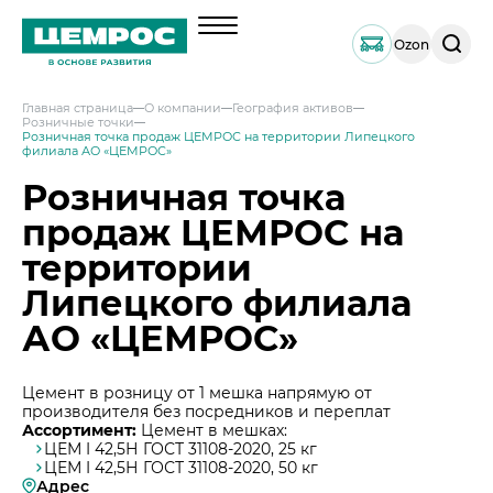
Поиск
Ozon
по
сайту
Главная страница
О компании
География активов
Розничные точки
О компании
Розничная точка продаж ЦЕМРОС на территории Липецкого
филиала АО «ЦЕМРОС»
Менеджмент
Розничная точка
Документы
продаж ЦЕМРОС на
География активов
территории
Наши компетенции и возможности
Липецкого филиала
Решения по сегментам строительства
АО «ЦЕМРОС»
Продукция
Навальный цемент
Услуги
Цемент в розницу от 1 мешка напрямую от
Тарированный цемент
производителя без посредников и переплат
Техническая поддержка
Инвесторам
Ассортимент:
Цемент в мешках:
ЦЕМ I 42,5Н ГОСТ 31108-2020, 25 кг
Портландцемент ЦЕМРОС 500 ЭКСТРА
Сервисная поддержка
Выпуск 1
ЦЕМ I 42,5Н ГОСТ 31108-2020, 50 кг
Портландцемент ЦЕМРОС 400 ПЛЮС
Устойчивое развитие
Адрес
Проектная поддержка