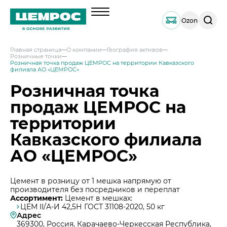
Поиск
Ozon
по
сайту
Главная страница
О компании
География активов
Розничные точки
О компании
Розничная точка продаж ЦЕМРОС на территории Кавказского
филиала АО «ЦЕМРОС»
Менеджмент
Розничная точка
Документы
продаж ЦЕМРОС на
География активов
территории
Наши компетенции и возможности
Кавказского филиала
Решения по сегментам строительства
АО «ЦЕМРОС»
Продукция
Навальный цемент
Услуги
Цемент в розницу от 1 мешка напрямую от
Тарированный цемент
производителя без посредников и переплат
Техническая поддержка
Инвесторам
Ассортимент:
Цемент в мешках:
ЦЕМ II/А-И 42,5Н ГОСТ 31108-2020, 50 кг
Портландцемент ЦЕМРОС 500 ЭКСТРА
Сервисная поддержка
Выпуск 1
Адрес
Портландцемент ЦЕМРОС 400 ПЛЮС
Устойчивое развитие
369300, Россия, Карачаево-Черкесская Республика,
Проектная поддержка