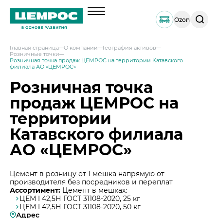
Поиск
Ozon
по
сайту
Главная страница
О компании
География активов
Розничные точки
О компании
Розничная точка продаж ЦЕМРОС на территории Катавского
филиала АО «ЦЕМРОС»
Менеджмент
Розничная точка
Документы
продаж ЦЕМРОС на
География активов
территории
Наши компетенции и возможности
Катавского филиала
Решения по сегментам строительства
АО «ЦЕМРОС»
Продукция
Навальный цемент
Услуги
Цемент в розницу от 1 мешка напрямую от
Тарированный цемент
производителя без посредников и переплат
Техническая поддержка
Инвесторам
Ассортимент:
Цемент в мешках:
ЦЕМ I 42,5Н ГОСТ 31108-2020, 25 кг
Портландцемент ЦЕМРОС 500 ЭКСТРА
Сервисная поддержка
Выпуск 1
ЦЕМ I 42,5Н ГОСТ 31108-2020, 50 кг
Портландцемент ЦЕМРОС 400 ПЛЮС
Устойчивое развитие
Адрес
Проектная поддержка