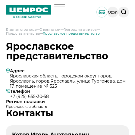
Поиск
Ozon
по
сайту
Главная страница
О компании
География активов
Представительства
Ярославское представительство
О компании
Ярославское
Менеджмент
представительство
Документы
География активов
Адрес
Наши компетенции и возможности
Ярославская область, городской округ город
Ярославль, город Ярославль, улица Тургенева, дом
Решения по сегментам строительства
17, помещение № 525
Телефон
Продукция
+7 (925) 655-30-58
Регион поставки
Навальный цемент
Услуги
Ярославская область
Контакты
Тарированный цемент
Техническая поддержка
Инвесторам
Портландцемент ЦЕМРОС 500 ЭКСТРА
Сервисная поддержка
Выпуск 1
Портландцемент ЦЕМРОС 400 ПЛЮС
Устойчивое развитие
Проектная поддержка
Котов Игорь Анатольевич