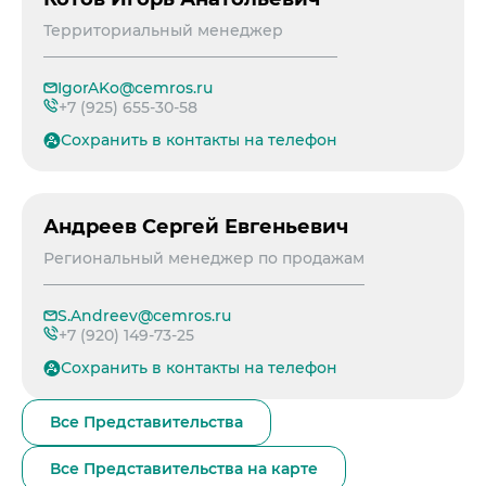
Примеры приготовления строительных см
Выпуск 2
Охрана труда и здоровья
Закупки
Мобильные лаборатории
Территориальный менеджер
Иные строительные материалы
Наши люди
Закупки
Отгрузка и доставка
Карьера
Проверка на контрафакт
Социальные инвестиции
IgorAKo@cemros.ru
Активные закупочные процедуры на ЭТП
Автоперевозки
Качество
+7 (925) 655-30-58
ЦЕМРОС медиа
Охрана окружающей среды
Активные закупочные процедуры на сайте
Железнодорожные отгрузки
Архив закупочных процедур
Сохранить в контакты на телефон
Заказать цемент
ЦЕМРОС в деле
Водный транспорт
Контакты
Центры дистрибуции
Реализация ТМЦ и непрофильных активов
Не только цемент
Контакты
Политика в области закупок
Люди ЦЕМРОСа
Контакты для СМИ
Андреев Сергей Евгеньевич
В помощь поставщику
Технологии и тренды
Служба доверия
Региональный менеджер по продажам
Издание для клиентов
Аналитика цементной отрасли
S.Andreev@cemros.ru
+7 (920) 149-73-25
Медиабанк
Сохранить в контакты на телефон
Пресса о нас
Все Представительства
Все Представительства на карте