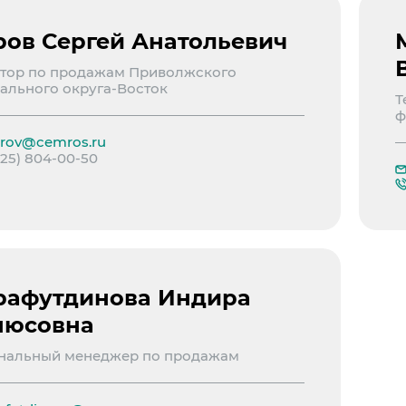
ов Сергей Анатольевич
е Холдинга
тор по продажам Приволжского
ального округа-Восток
вов
Т
ф
rov@cemros.ru
925) 804-00-50
афутдинова Индира
нюсовна
нальный менеджер по продажам