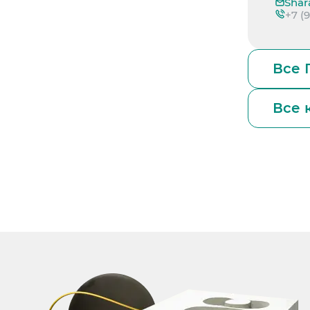
Shar
+7 (
Все 
Все 