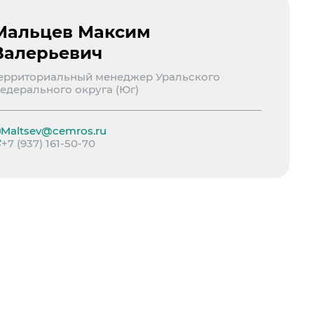
Мальцев Максим
Валерьевич
ерриториальный менеджер Уральского
едерального округа (Юг)
Maltsev@cemros.ru
+7 (937) 161-50-70