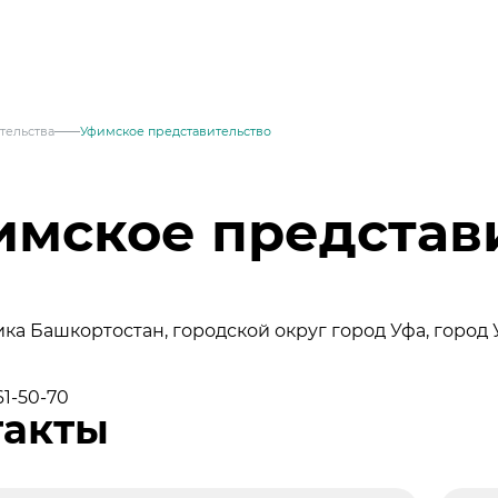
тельства
Уфимское представительство
имское представ
ка Башкортостан, городской округ город Уфа, город
161-50-70
месей
такты