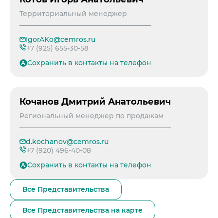
Примеры приготовления строительных см
Выпуск 2
Охрана труда и здоровья
Закупки
Мобильные лаборатории
Территориальный менеджер
Иные строительные материалы
Наши люди
Закупки
Отгрузка и доставка
Карьера
Проверка на контрафакт
Социальные инвестиции
IgorAKo@cemros.ru
Активные закупочные процедуры на ЭТП
Автоперевозки
Качество
+7 (925) 655-30-58
ЦЕМРОС медиа
Охрана окружающей среды
Активные закупочные процедуры на сайте
Железнодорожные отгрузки
Архив закупочных процедур
Сохранить в контакты на телефон
Заказать цемент
ЦЕМРОС в деле
Водный транспорт
Контакты
Центры дистрибуции
Реализация ТМЦ и непрофильных активов
Не только цемент
Контакты
Политика в области закупок
Люди ЦЕМРОСа
Контакты для СМИ
Кочанов Дмитрий Анатольевич
В помощь поставщику
Технологии и тренды
Служба доверия
Региональный менеджер по продажам
Издание для клиентов
Аналитика цементной отрасли
d.kochanov@cemros.ru
+7 (920) 496-40-08
Медиабанк
Сохранить в контакты на телефон
Пресса о нас
Все Представительства
Все Представительства на карте