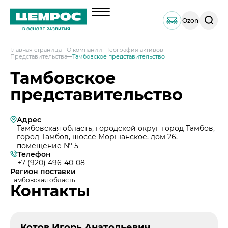
Поиск
Ozon
по
сайту
Главная страница
О компании
География активов
Представительства
Тамбовское представительство
О компании
Тамбовское
Менеджмент
представительство
Документы
География активов
Адрес
Наши компетенции и возможности
Тамбовская область, городской округ город Тамбов,
город Тамбов, шоссе Моршанское, дом 26,
Решения по сегментам строительства
помещение № 5
Телефон
Продукция
+7 (920) 496-40-08
Регион поставки
Навальный цемент
Услуги
Тамбовская область
Контакты
Тарированный цемент
Техническая поддержка
Инвесторам
Портландцемент ЦЕМРОС 500 ЭКСТРА
Сервисная поддержка
Выпуск 1
Портландцемент ЦЕМРОС 400 ПЛЮС
Устойчивое развитие
Проектная поддержка
Котов Игорь Анатольевич