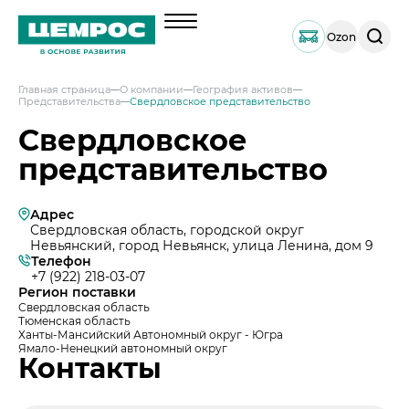
Поиск
Ozon
по
сайту
Главная страница
О компании
География активов
Представительства
Свердловское представительство
О компании
Свердловское
Менеджмент
представительство
Документы
География активов
Адрес
Наши компетенции и возможности
Свердловская область, городской округ
Невьянский, город Невьянск, улица Ленина, дом 9
Решения по сегментам строительства
Телефон
+7 (922) 218-03-07
Продукция
Регион поставки
Свердловская область
Навальный цемент
Услуги
Тюменская область
Ханты-Мансийский Автономный округ - Югра
Тарированный цемент
Техническая поддержка
Ямало-Ненецкий автономный округ
Инвесторам
Контакты
Портландцемент ЦЕМРОС 500 ЭКСТРА
Сервисная поддержка
Выпуск 1
Портландцемент ЦЕМРОС 400 ПЛЮС
Устойчивое развитие
Проектная поддержка