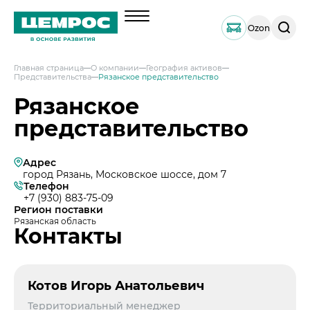
Поиск
Ozon
по
сайту
Главная страница
О компании
География активов
Представительства
Рязанское представительство
О компании
Рязанское
Менеджмент
представительство
Документы
География активов
Адрес
Наши компетенции и возможности
город Рязань, Московское шоссе, дом 7
Телефон
Решения по сегментам строительства
+7 (930) 883-75-09
Регион поставки
Продукция
Рязанская область
Контакты
Навальный цемент
Услуги
Тарированный цемент
Техническая поддержка
Инвесторам
Портландцемент ЦЕМРОС 500 ЭКСТРА
Сервисная поддержка
Котов Игорь Анатольевич
Выпуск 1
Портландцемент ЦЕМРОС 400 ПЛЮС
Устойчивое развитие
Территориальный менеджер
Проектная поддержка