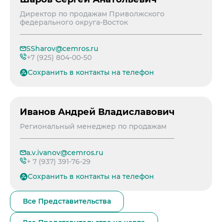
Примеры приготовления строительных см
Выпуск 2
Охрана труда и здоровья
Закупки
Мобильные лаборатории
Директор по продажам Приволжского
Иные строительные материалы
Наши люди
федерального округа-Восток
Закупки
Отгрузка и доставка
Карьера
Проверка на контрафакт
Социальные инвестиции
Активные закупочные процедуры на ЭТП
Автоперевозки
SSharov@cemros.ru
Качество
ЦЕМРОС медиа
Охрана окружающей среды
Активные закупочные процедуры на сайте
+7 (925) 804-00-50
Железнодорожные отгрузки
Архив закупочных процедур
Заказать цемент
ЦЕМРОС в деле
Водный транспорт
Контакты
Сохранить в контакты на телефон
Центры дистрибуции
Реализация ТМЦ и непрофильных активов
Не только цемент
Контакты
Политика в области закупок
Люди ЦЕМРОСа
Контакты для СМИ
Иванов Андрей Владиславович
В помощь поставщику
Технологии и тренды
Служба доверия
Региональный менеджер по продажам
Издание для клиентов
Аналитика цементной отрасли
a.v.ivanov@cemros.ru
Медиабанк
+ 7 (937) 391-76-29
Пресса о нас
Сохранить в контакты на телефон
Все Представительства