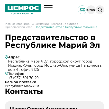
Поиск
Ozon
по
сайту
Главная страница
О компании
География активов
Представительства
Представительство в Республике Марий Эл
О компании
Представительство в
Менеджмент
Республике Марий Эл
Документы
География активов
Адрес
Наши компетенции и возможности
Республика Марий Эл, городской округ город
Йошкар-Ола, город Йошкар-Ола, улица Панфилова,
Решения по сегментам строительства
дом 41, офис 912б
Телефон
Продукция
+7 (937) 391-76-29
Регион поставки
Навальный цемент
Услуги
Республика Марий Эл
Контакты
Тарированный цемент
Техническая поддержка
Инвесторам
Портландцемент ЦЕМРОС 500 ЭКСТРА
Сервисная поддержка
Выпуск 1
Портландцемент ЦЕМРОС 400 ПЛЮС
Устойчивое развитие
Проектная поддержка
Шаров Сергей Анатольевич