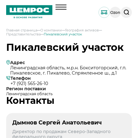
Поиск
Ozon
по
сайту
Главная страница
О компании
География активов
Представительства
Пикалевский участок
О компании
Пикалевский участок
Менеджмент
Документы
Адрес
География активов
Ленинградская область, м.р.н. Бокситогорский, г.п.
Пикалевское, г. Пикалево, Спрямленное ш., д.1
Наши компетенции и возможности
Телефон
+7 (921) 565-26-10
Решения по сегментам строительства
Регион поставки
Ленинградская область
Продукция
Контакты
Навальный цемент
Услуги
Тарированный цемент
Техническая поддержка
Инвесторам
Дымнов Сергей Анатольевич
Портландцемент ЦЕМРОС 500 ЭКСТРА
Сервисная поддержка
Выпуск 1
Директор по продажам Северо-Западного
Портландцемент ЦЕМРОС 400 ПЛЮС
Устойчивое развитие
Проектная поддержка
федерального округа