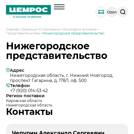
Поиск
Ozon
по
сайту
Главная страница
О компании
География активов
Представительства
Нижегородское представительство
О компании
Нижегородское
Менеджмент
представительство
Документы
География активов
Адрес
Наши компетенции и возможности
Нижегородская область, г. Нижний Новгород,
проспект Гагарина, д. 178/1, оф. 500
Решения по сегментам строительства
Телефон
+7 (920) 014-53-42
Продукция
Регион поставки
Кировская область
Навальный цемент
Услуги
Нижегородская область
Контакты
Тарированный цемент
Техническая поддержка
Инвесторам
Портландцемент ЦЕМРОС 500 ЭКСТРА
Сервисная поддержка
Выпуск 1
Портландцемент ЦЕМРОС 400 ПЛЮС
Устойчивое развитие
Проектная поддержка
Чепурин Александр Сергеевич