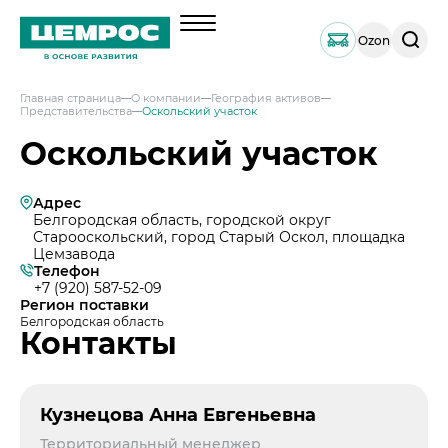
Поиск
Ozon
по
сайту
Главная страница
О компании
География активов
Представительства
Оскольский участок
О компании
Оскольский участок
Менеджмент
Документы
Адрес
География активов
Белгородская область, городской округ
Старооскольский, город Старый Оскол, площадка
Наши компетенции и возможности
Цемзавода
Телефон
Решения по сегментам строительства
+7 (920) 587-52-09
Регион поставки
Продукция
Белгородская область
Контакты
Навальный цемент
Услуги
Тарированный цемент
Техническая поддержка
Инвесторам
Портландцемент ЦЕМРОС 500 ЭКСТРА
Сервисная поддержка
Кузнецова Анна Евгеньевна
Выпуск 1
Портландцемент ЦЕМРОС 400 ПЛЮС
Устойчивое развитие
Проектная поддержка
Территориальный менеджер