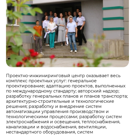
Примеры приготовления строительных см
Выпуск 2
Охрана труда и здоровья
Закупки
Мобильные лаборатории
Иные строительные материалы
Наши люди
Закупки
Отгрузка и доставка
Карьера
Проверка на контрафакт
Социальные инвестиции
Активные закупочные процедуры на ЭТП
Автоперевозки
Качество
ЦЕМРОС медиа
Охрана окружающей среды
Активные закупочные процедуры на сайте
Железнодорожные отгрузки
Архив закупочных процедур
Заказать цемент
ЦЕМРОС в деле
Водный транспорт
Контакты
Центры дистрибуции
Реализация ТМЦ и непрофильных активов
Не только цемент
Контакты
Политика в области закупок
Люди ЦЕМРОСа
Контакты для СМИ
В помощь поставщику
Технологии и тренды
Служба доверия
Проектно-инжиниринговый центр оказывает весь
Издание для клиентов
комплекс проектных услуг: генеральное
проектирование; адаптацию проектов, выполненных
Аналитика цементной отрасли
по международному стандарту; авторский надзор;
разработку генеральных планов и планов транспорта;
Медиабанк
архитектурно-строительные и технологические
решения; разработку и внедрение систем
Пресса о нас
автоматизации управления производством и
технологическими процессами; разработку систем
электроснабжения и освещения, теплоснабжения,
канализации и водоснабжения, вентиляции,
нестандартного оборудования, систем