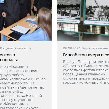
Видновские вести
08.08.2024
|
Видновские вес
ентов в
Гипсобетон вчера и с
сионалы
В канун Дня строителя в
«Юность» г. Видное откр
дже «Московия»
очередная фотовыставка
ась ярмарка вакансий.
посвященная главному
ервую работу
строительному предпри
икам колледжей и ВУЗов
города – комбинату «Гипс
ывает непросто. На
-сайтах найдется не так
о вакансий для
ов без опыта. Но такой
ы нет у студентов
а «Московия» в
ом городском округе,