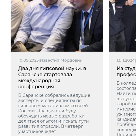
10.09.2025
|
Известия Мордовии
13.11.2024
|
Два дня гипсовой науки: в
Из студ
Саранске стартовала
профес
международная
В колле
конференция
состоял
Найти п
В Саранске собрались ведущие
выпускн
эксперты и специалисты по
порой б
гипсовым материалам со всей
интернет
России. Два дня они будут
уж мног
обсуждать новые разработки,
кандидат
делиться опытом и искать пути
проблем
развития отрасли. В четверг
колледж
участников ждёт
Ленинск