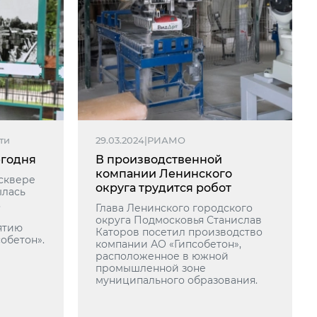
ти
29.03.2024
|
РИАМО
егодня
В производственной
компании Ленинского
 сквере
округа трудится робот
ылась
,
Глава Ленинского городского
округа Подмосковья Станислав
ятию
Каторов посетил производство
обетон».
компании АО «Гипсобетон»,
расположенное в южной
промышленной зоне
муниципального образования.