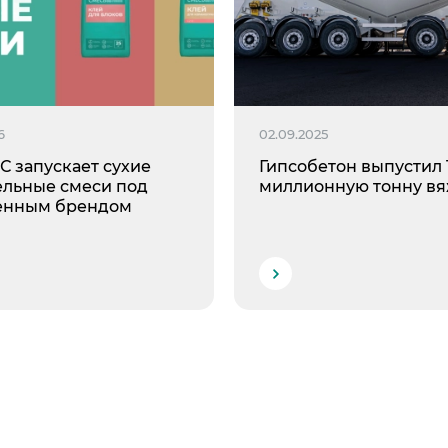
е Холдинга
вов
6
02.09.2025
 запускает сухие
Гипсобетон выпустил 
ельные смеси под
миллионную тонну в
енным брендом