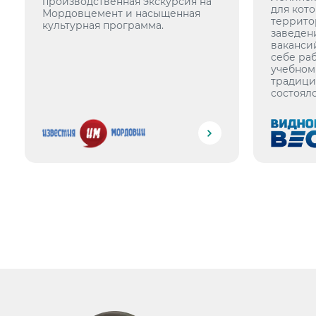
производственная экскурсия на
для кото
Мордовцемент и насыщенная
террито
культурная программа.
заведен
ваканси
себе раб
учебном
традици
состояло