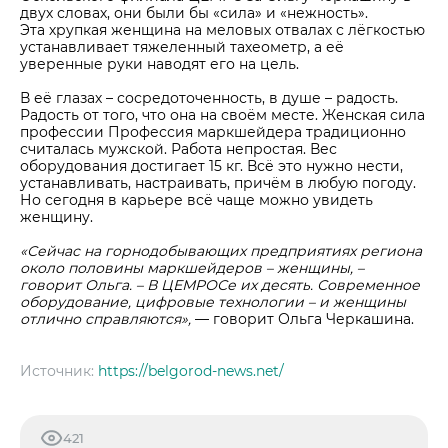
двух словах, они были бы «сила» и «нежность».
Эта хрупкая женщина на меловых отвалах с лёгкостью
устанавливает тяжеленный тахеометр, а её
уверенные руки наводят его на цель.
В её глазах – сосредоточенность, в душе – радость.
Радость от того, что она на своём месте. Женская сила
профессии Профессия маркшейдера традиционно
считалась мужской. Работа непростая. Вес
оборудования достигает 15 кг. Всё это нужно нести,
устанавливать, настраивать, причём в любую погоду.
Но сегодня в карьере всё чаще можно увидеть
женщину.
«Сейчас на горнодобывающих предприятиях региона
около половины маркшейдеров – женщины, –
говорит Ольга. – В ЦЕМРОСе их десять. Современное
оборудование, цифровые технологии – и женщины
отлично справляются»,
— говорит Ольга Черкашина.
Источник:
https://belgorod-news.net/
421