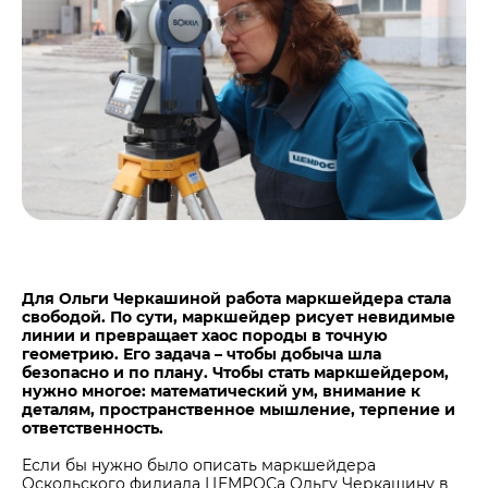
Центры дистрибуции
Реализация ТМЦ и непрофильных активов
Не только цемент
Политика в области закупок
Люди ЦЕМРОСа
В помощь поставщику
Технологии и тренды
Издание для клиентов
Аналитика цементной отрасли
Медиабанк
Пресса о нас
Контакты
Контакты
Для Ольги Черкашиной работа маркшейдера стала
свободой. По сути, маркшейдер рисует невидимые
Контакты для СМИ
линии и превращает хаос породы в точную
геометрию. Его задача – чтобы добыча шла
Служба доверия
безопасно и по плану. Чтобы стать маркшейдером,
нужно многое: математический ум, внимание к
деталям, пространственное мышление, терпение и
ответственность.
Если бы нужно было описать маркшейдера
Оскольского филиала ЦЕМРОСа Ольгу Черкашину в