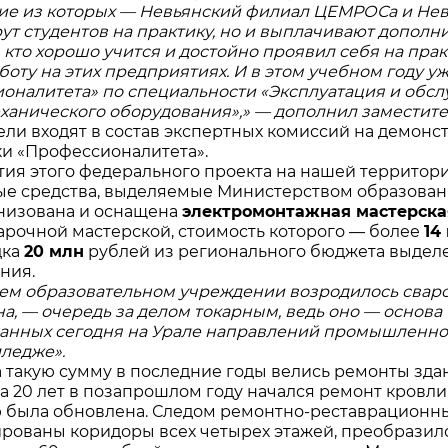
е из которых — Невьянский филиал ЦЕМРОСа и Нев
рут студентов на практику, но и выплачивают допо
, кто хорошо учится и достойно проявил себя на пр
аботу на этих предприятиях. И в этом учебном году 
оналитета» по специальности «Эксплуатация и обсл
ханического оборудования»,» — дополнил заместите
ели входят в состав экспертных комиссий на демонс
и «Профессионалитета».
тия этого федерального проекта на нашей территор
е средства, выделяемые Министерством образования
низована и оснащена
электромонтажная мастерска
арочной мастерской, стоимость которого — более
14
дка
20 млн
рублей из регионального бюджета выдел
ания.
шем образовательном учреждении возродилось свароч
а, — очередь за делом токарным, ведь оно — основа
анных сегодня на Урале направлений промышленност
ледже».
 такую сумму в последние годы велись ремонты зда
а 20 лет в позапрошлом году начался ремонт кровли 
 была обновлена. Следом ремонтно-реставрационны
рованы коридоры всех четырех этажей, преобразился