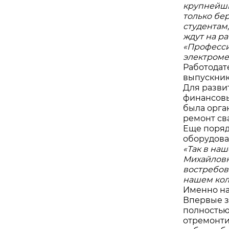
крупнейши
только бе
студентам
ждут на р
«Професси
электроме
Работодат
выпускник
Для разви
финансовы
была орга
ремонт св
Еще поря
оборудов
«Так в на
Михайловн
востребов
нашем кол
Именно на
Впервые з
полностью
отремонти