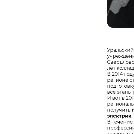
Уральский
учреждени
Свердловс
лет колле
В 2014 го
регионе с
подготовк
все этапы
И вот в 2
региональ
получить
электрик
В течение
профессию
токарных 