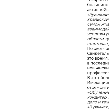
большинст
активнейш
«Руководи
Уральской
самом жив
взаимодей
усилиям р
области, 
стартовал
По оконча
Свидетель
это время
в последн
невьянски
профессио
В этот бо
Имеющиеся
отремонт
«Обучение
кондитер,
дело и те
«В рамках