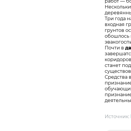
работ — б
Нескольки
деревянны
Три года н
входная г
грунтов о
обошлось 
эвакогосп
Почти в
д
завершатс
коридоров
станет по
существов
Средства 
признание
обучающих
признание
деятельны
Источник: