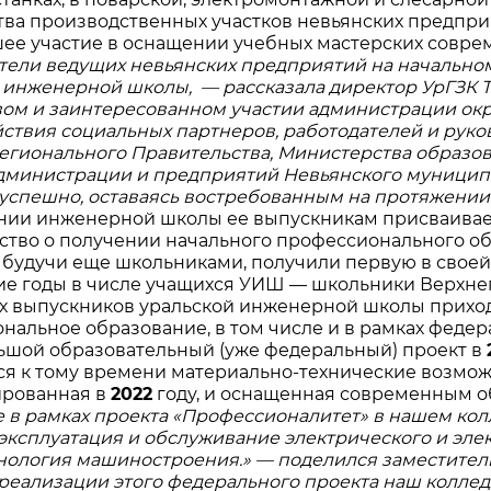
ва производственных участков невьянских предпри
ее участие в оснащении учебных мастерских совр
тели ведущих невьянских предприятий на начально
 инженерной школы, — рассказала директор УрГЗК 
ом и заинтересованном участии администрации окру
ствия социальных партнеров, работодателей и руко
егионального Правительства, Министерства образо
администрации и предприятий Невьянского муниципал
 успешно, оставаясь востребованным на протяжении 
нии инженерной школы ее выпускникам присваивается
ство о получении начального профессионального об
, будучи еще школьниками, получили первую в свое
ие годы в числе учащихся УИШ — школьники Верхнего
х выпускников уральской инженерной школы приходя
нальное образование, в том числе и в рамках федер
льшой образовательный (уже федеральный) проект в
 к тому времени материально-технические возможно
ированная в
2022
году, и оснащенная современным о
 в рамках проекта «Профессионалитет» в нашем кол
 эксплуатация и обслуживание электрического и эл
хнология машиностроения.» — поделился заместител
 реализации этого федерального проекта наш колле