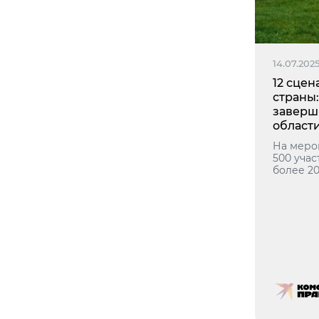
14.07.202
12 сце
страны
заверш
област
На меро
500 учас
более 20