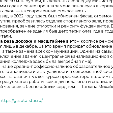
олее 60 млн рублей, выделенных колледжу Министе
ми годами ранее прошла замена линолеума в коридо
х окон — на современные стеклопакеты.
азад, в 2022 году, здесь был обновлен фасад, отрем
руппа, преобразилась отделка спортивного зала, пр
снования, замене отмостки и ремонту фундаментов. 
преображение здания бывшего техникума, где в го
итали.
ва раза дороже и масштабнее
в этом корпусе ремонт
я лишь в декабре. За это время пройдет обновление
, а также замена всех коммуникаций. Одним из самы
дключение здания к центральной канализационной се
ания колледжа здесь была выгребная яма).
в наше средне-профессиональное образовательное 
 его значимости и актуальности в современной си
ся на различных конкурсах профмастерства, олимпиа
 результатов работы команды педагогов и специалист
й человек с беспокойным сердцем — Татьяна Миха
https://gazeta-star.ru/