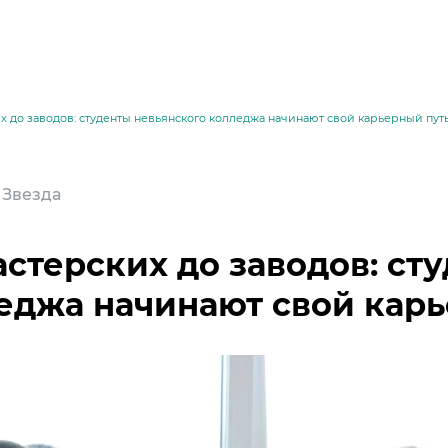
х до заводов: студенты невьянского колледжа начинают свой карьерный пу
| Звезда
астерских до заводов: ст
еджа начинают свой кар
месей