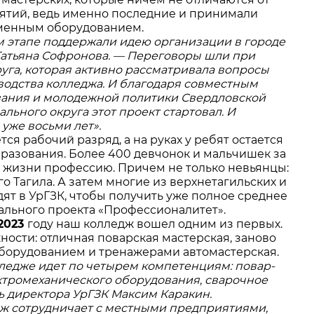
ятий, ведь именно последние и принимали
еменным оборудованием.
м этапе поддержали идею организации в городе
Татьяна Софронова. — Переговоры шли при
га, которая активно рассматривала вопросы
водства колледжа. И благодаря совместным
вания и молодежной политики Свердловской
ьного округа этот проект стартовал. И
уже восьми лет».
 рабочий разряд, а на руках у ребят остается
разования. Более 400 девчонок и мальчишек за
й жизни профессию. Причем не только невьянцы:
 Тагила. А затем многие из верхнетагильских и
т в УрГЗК, чтобы получить уже полное среднее
ального проекта «Профессионалитет».
2023
году наш колледж вошел одним из первых.
сти: отличная поварская мастерская, заново
борудованием и тренажерами автомастерская.
ледже идет по четырем компетенциям: повар-
ектромеханического оборудования, сварочное
ь директора УрГЗК Максим Каракин.
дж сотрудничает с местными предприятиями,