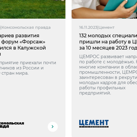
5
|
Комсомольская правда
16.11.2023
|
Цемент
нариев развития
132 молодых специали
: форум «Форсаж»
пришли на работу в 
ился в Калужской
за 10 месяцев 2023 го
и
ЦЕМРОС развивает напр
по работе с молодёжью. 
приятие приехали почти
многие компании в обла
тников из России и
промышленности, ЦЕМР
 стран мира.
заинтересован в рекрут
молодых кадров для обе
работы профильных
предприятий.