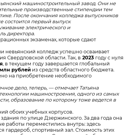
ьянский машиностроительный завод. Они не
лнительные производственные стипендии тем
актике. После окончания колледжа выпускников
уже состоится первый выпуск
уживание электрического и
ль директора.
трационных экзаменах, которые сдают
ии невьянский колледж успешно осваивает
 Свердловской области. Так, в
2023
году с нуля
я
, в текущем году завершается глобальный
 млн рублей
из средств областного бюджета.
ено на приобретение необходимого
ное дело, теперь, — отмечает Татьяна
 технологии машиностроения, одного из самых
и, образование по которому тоже ведется в
ний обоих учебных корпусов.
здания по улице Дзержинского. За два года она
е работы переместились внутрь: здесь
 гардероб, спортивный зал. Стоимость этих