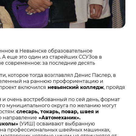
енное в Невьянске образовательное
А еще это один из старейших ССУЗов в
не современное: за последние десять
и, которое тогда возглавлял Денис Паслер, в
ацеленный на раннюю профориентацию и
 проект включился
невьянский колледж
, пройдя
ый и очень востребованный по сей день, формат
ого муниципального округа по желанию могут
остям:
слесарь, токарь, повар, швея и
 направление
«Автомеханик».
школы»
(УИШ) осваивают выбранную
ая на профессиональных швейных машинках,
 мастерских, которые ничем не отличаются от