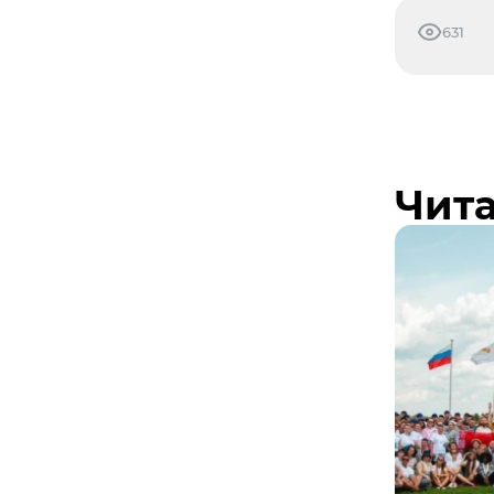
631
Чита