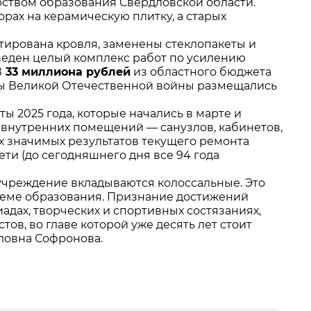
рством образования Свердловской области.
рах на керамическую плитку, а старых
онтирована кровля, заменены стеклопакеты и
оведен целый комплекс работ по усилению
В
33 миллиона рублей
из областного бюджета
ды Великой Отечественной войны размещались
ы 2025 года, которые начались в марте и
 внутренних помещений — санузлов, кабинетов,
х значимых результатов текущего ремонта
ти (до сегодняшнего дня все 94 года
учреждение вкладываются колоссальные. Это
стеме образования. Признание достижений
дах, творческих и спортивных состязаниях,
ов, во главе которой уже десять лет стоит
йловна Софронова.