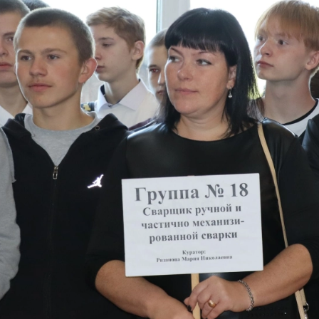
е Холдинга
вов