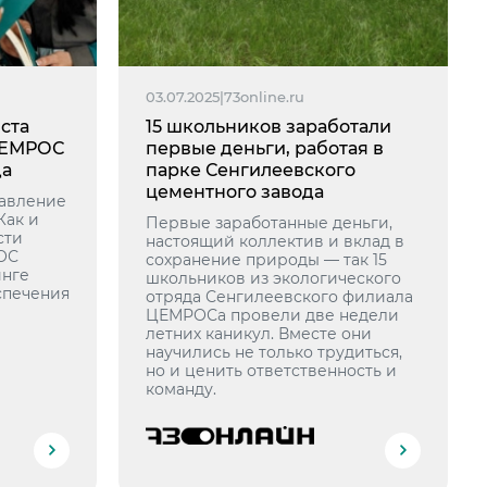
03.07.2025
|
73online.ru
ста
15 школьников заработали
ЦЕМРОС
первые деньги, работая в
да
парке Сенгилеевского
цементного завода
авление
Как и
Первые заработанные деньги,
сти
настоящий коллектив и вклад в
ОС
сохранение природы — так 15
инге
школьников из экологического
спечения
отряда Сенгилеевского филиала
ЦЕМРОСа провели две недели
летних каникул. Вместе они
научились не только трудиться,
но и ценить ответственность и
команду.