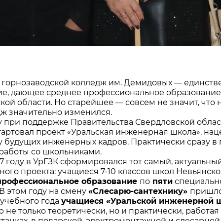
 горнозаводской колледж им. Демидовых — единств
е, дающее среднее профессиональное образование. 
кой области. Но старейшее — совсем не значит, что 
дж значительно изменился.
ду при поддержке Правительства Свердловской област
тартовал проект «Уральская инженерная школа», н
у будущих инженерных кадров. Практически сразу в
 работы со школьниками.
017 году в УрГЗК сформировался тот самый, актуальн
ного проекта: учащиеся 7-10 классов школ Невьянск
профессиональное образование
по
пяти
специальн
. В этом году на смену
«Слесарю-сантехнику»
пришло
 учебного года
учащиеся «Уральской инженерной 
 не только теоретически, но и практически, работ
станках, в поварской, электромонтажной и слесарной