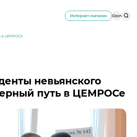
Поис
Интернет-магазин
Ozon
по
сайту
ть в ЦЕМРОСе
уденты невьянского
ьерный путь в ЦЕМРОСе