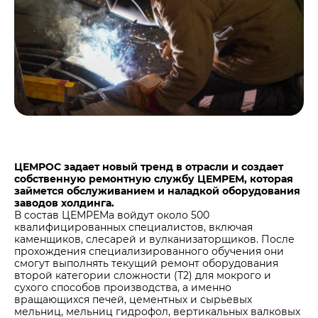
Центры дистрибуции
Реализация ТМЦ и непрофильных активов
Не только цемент
Политика в области закупок
Люди ЦЕМРОСа
В помощь поставщику
Технологии и тренды
Издание для клиентов
Аналитика цементной отрасли
Медиабанк
Пресса о нас
ЦЕМРОС задает новый тренд в отрасли и создает
Контакты
собственную ремонтную службу ЦЕМРЕМ, которая
Контакты
займется обслуживанием и наладкой оборудования
заводов холдинга.
Контакты для СМИ
В состав ЦЕМРЕМа войдут около 500
квалифицированных специалистов, включая
Служба доверия
каменщиков, слесарей и вулканизаторщиков. После
прохождения специализированного обучения они
смогут выполнять текущий ремонт оборудования
второй категории сложности (Т2) для мокрого и
сухого способов производства, а именно
вращающихся печей, цементных и сырьевых
мельниц, мельниц гидрофол, вертикальных валковых