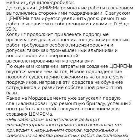
мельниц, сушилок-дробилок.
До создания ЦЕМРЕМа ремонтные работы в основном
выполнялись сторонними подрядчиками. С запуском
ЦЕМРЕМа планируется увеличить долю ремонтных
работ, выполняемых собственными силами, с 17 % до
55 %.
Холдинг продолжит привлекать подрядные
организации для выполнения специализированных
работ, требующих особого лицензирования и
допуска, таких как промышленный альпинизм и
восстановление поверхностей
высоколегированными материалами.
По оценкам компании, затраты на создание ЦЕМРЕМа
окупятся менее чем за год. Новое подразделение
позволит существенно сэкономить на оплате услуг
подрядчиков, направив эти средства на обучение
сотрудников и развитие собственной ремонтной
базы.
Ранее на Мордовцементе уже запускали первую
специализированную ремонтную бригаду, успешный
опыт работы которой послужил основанием для
создания ЦЕМРЕМа.
«
Мы наблюдаем значительный дефицит
квалифицированного ремонтного персонала, что
приводит к нарушениям сроков, удорожанию и
снижению качества ремонтных работ, выполняемых