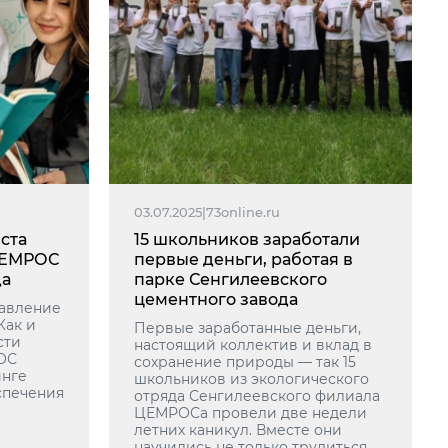
03.07.2025
|
73online.ru
ста
15 школьников заработали
ЦЕМРОС
первые деньги, работая в
да
парке Сенгилеевского
цементного завода
авление
Как и
Первые заработанные деньги,
сти
настоящий коллектив и вклад в
ОС
сохранение природы — так 15
инге
школьников из экологического
спечения
отряда Сенгилеевского филиала
ЦЕМРОСа провели две недели
летних каникул. Вместе они
научились не только трудиться,