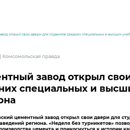
авод открыл свои двери для студентов средних специальных и высших уче
4 | Комсомольская правда
нтный завод открыл свои
них специальных и высш
она
месей
ский цементный завод открыл свои двери для ст
аведений региона. «Неделя без турникетов» позво
роизводства цемента и прикоснуться к истории ка