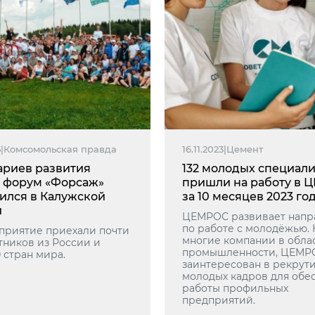
5
|
Комсомольская правда
16.11.2023
|
Цемент
нариев развития
132 молодых специали
: форум «Форсаж»
пришли на работу в 
ился в Калужской
за 10 месяцев 2023 го
и
ЦЕМРОС развивает напр
по работе с молодёжью. 
приятие приехали почти
многие компании в обла
тников из России и
промышленности, ЦЕМР
 стран мира.
заинтересован в рекрут
молодых кадров для обе
работы профильных
предприятий.