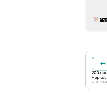
200 но
Черке
28.10.202