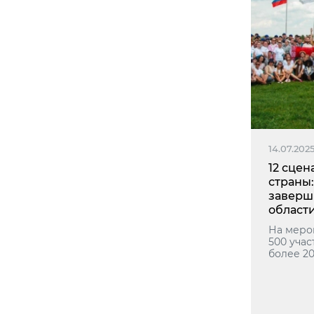
14.07.202
12 сце
страны
заверш
област
На меро
500 учас
более 20