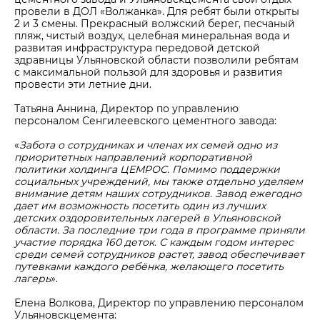
провели в ДОЛ «Волжанка». Для ребят были открыты
2 и 3 смены. Прекрасный волжский берег, песчаный
пляж, чистый воздух, целебная минеральная вода и
развитая инфраструктура передовой детской
здравницы Ульяновской области позволили ребятам
с максимальной пользой для здоровья и развития
провести эти летние дни.
Татьяна Аннина, Директор по управлению
персоналом Сенгилеевского цементного завода:
«
Забота о сотрудниках и членах их семей одно из
приоритетных направлений корпоративной
политики холдинга ЦЕМРОС. Помимо поддержки
социальных учреждений, мы также отдельно уделяем
внимание детям наших сотрудников. Завод ежегодно
дает им возможность посетить один из лучших
детских оздоровительных лагерей в Ульяновской
области. За последние три года в программе приняли
участие порядка 160 деток. С каждым годом интерес
среди семей сотрудников растет, завод обеспечивает
путевками каждого ребёнка, желающего посетить
лагерь
».
Елена Волкова, Директор по управлению персоналом
Ульяновскцемента: