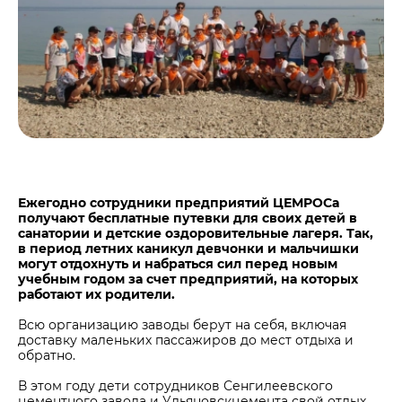
Центры дистрибуции
Реализация ТМЦ и непрофильных активов
Не только цемент
Политика в области закупок
Люди ЦЕМРОСа
В помощь поставщику
Технологии и тренды
Издание для клиентов
Аналитика цементной отрасли
Медиабанк
Пресса о нас
Ежегодно сотрудники предприятий ЦЕМРОСа
Контакты
получают бесплатные путевки для своих детей в
санатории и детские оздоровительные лагеря. Так,
Контакты
в период летних каникул девчонки и мальчишки
могут отдохнуть и набраться сил перед новым
Контакты для СМИ
учебным годом за счет предприятий, на которых
работают их родители.
Служба доверия
Всю организацию заводы берут на себя, включая
доставку маленьких пассажиров до мест отдыха и
обратно.
В этом году дети сотрудников Сенгилеевского
цементного завода и Ульяновскцемента свой отдых