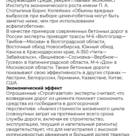
окружающей среды, уверен главный экономист
Института экономического роста имени П. А.
Столыпина Борис Копейкин: «Объемы вредных
выбросов при выборе цементобетона могут быть
заметно ниже, чем при использовании
асфальтобетона».
В качестве примеров современных бетонных дорог в
России эксперты приводят трассы М-6 «Волгоград—
Тамбов—Москва» в Волгоградской области,
Восточный обход Новосибирска, Южный обход
Канска в Краснодарском крае, А-350 «Чита—
Забайкальск», «Вишнёвое—Сосновка—Вербное—
Гусево» в Калининградской области, М-4 «Дон» в
Московской области. Также бетонные дороги
показывают свою эффективность в других странах —
Австрии, Белоруссии, Германии, Казахстане, Китае,
США.
Экономический эффект
Опрошенные «Стройгазетой» эксперты считают, что
возведение дорог из цемента поможет сэкономить
средства из госбюджета в долгосрочной
перспективе. «Анализ стоимости жизненного цикла
(совокупных затрат на протяжении всего срока
службы дороги, включая ее строительство,
эксплуатацию, текущий и капитальный ремонты)
свидетельствует, что для магистралей с высокой
интенсивностью движения и большей долей тяжелых