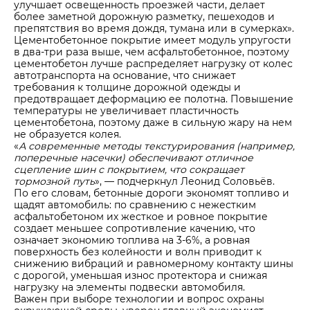
улучшает освещенность проезжей части, делает
более заметной дорожную разметку, пешеходов и
препятствия во время дождя, тумана или в сумерках».
Цементобетонное покрытие имеет модуль упругости
в два-три раза выше, чем асфальтобетонное, поэтому
цементобетон лучше распределяет нагрузку от колес
автотранспорта на основание, что снижает
требования к толщине дорожной одежды и
предотвращает деформацию ее полотна. Повышение
температуры не увеличивает пластичность
цементобетона, поэтому даже в сильную жару на нем
не образуется колея.
«
А современные методы текстурирования (например,
поперечные насечки) обеспечивают отличное
сцепление шин с покрытием, что сокращает
тормозной путь
», — подчеркнул Леонид Соловьёв.
По его словам, бетонные дороги экономят топливо и
щадят автомобиль: по сравнению с нежестким
асфальтобетоном их жесткое и ровное покрытие
создает меньшее сопротивление качению, что
означает экономию топлива на 3-6%, а ровная
поверхность без колейности и волн приводит к
снижению вибраций и равномерному контакту шины
с дорогой, уменьшая износ протектора и снижая
нагрузку на элементы подвески автомобиля.
Важен при выборе технологии и вопрос охраны