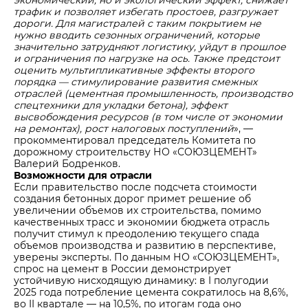
трафик и позволяет избегать простоев, разгружает
дороги. Для магистралей с таким покрытием не
нужно вводить сезонных ограничений, которые
значительно затрудняют логистику, уйдут в прошлое
и ограничения по нагрузке на ось. Также предстоит
оценить мультипликативные эффекты второго
порядка — стимулирование развития смежных
отраслей (цементная промышленность, производство
спецтехники для укладки бетона), эффект
высвобождения ресурсов (в том числе от экономии
на ремонтах), рост налоговых поступлений
», —
прокомментировал председатель Комитета по
дорожному строительству НО «СОЮЗЦЕМЕНТ»
Валерий Бодренков.
Возможности для отрасли
Если правительство после подсчета стоимости
создания бетонных дорог примет решение об
увеличении объемов их строительства, помимо
качественных трасс и экономии бюджета отрасль
получит стимул к преодолению текущего спада
объемов производства и развитию в перспективе,
уверены эксперты. По данным НО «СОЮЗЦЕМЕНТ»,
спрос на цемент в России демонстрирует
устойчивую нисходящую динамику: в I полугодии
2025 года потребление цемента сократилось на 8,6%,
во II квартале — на 10,5%, по итогам года оно