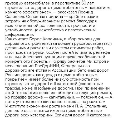
грузовых автомобилей в перспективе 50 лет
строительство дорог с цементобетонным покрытием
намного эффективнее», — рассказал Леонид
Соловьёв. Основная причина — крайне низкие
затраты на обслуживание и ремонт благодаря
исключительной долговечности, прочности и
устойчивости цементобетона к пластическим
деформациям.
Как считает Борис Копейкин, выбор основы для
дорожного строительства должен руководствоваться
детальными расчетами с учетом стоимости работ,
прогнозов нагрузки, особенностей климата, рельефа
и дальнейшей эксплуатации и даже особенностей
конкретного проекта. «По ряду расчетов Минстроя и
исследований РосДорНИИ, Федерального
дорожного агентства и Ассоциации бетонных дорог
России, дорожная одежда с цементобетонным
покрытием имеет более низкую стоимость при
строительстве дорог I и II категорий (скоростные
трассы), но не III (обычные дороги). При применении
этой технологии дешевле обходится текущий ремонт,
но гораздо дороже — капитальный, — пояснил он. — А
вот с учетом всего жизненного цикла, по расчетам
Института экономики роста имени П. А. Столыпина,
дешевле оказываются именно цементобетонные
дороги всех категорий». Если для дорог III категории