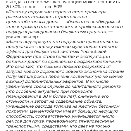
выгода за все время эксплуатации может составить
20-30%, то для I — все 80%.
«
Поэтому поручение первого вице-премьера
рассчитать стоимость строительства
цементобетонных дорог — абсолютно необходимый
этап и пример ответственного и профессионального
подхода к расходованию бюджетных средств
», —
уверен эксперт.
«Важно подчеркнуть, что поручение правительства
предполагает оценку именно мультипликативного
эффекта для бюджетной системы Российской
Федерации при строительстве и эксплуатации
бетонных дорог по сравнению с асфальтобетонными.
Это означает, что помимо прямого результата от
запуска нового дорожного объекта экономика страны
получает широкий перечень косвенных (но не менее
важных) дополнительных эффектов. В их числе
увеличение срока службы до капитального ремонта
(что особенно актуально при горизонте
планирования в 30 и более лет), снижение его
стоимости и затрат на содержание объекта,
уменьшение расхода топлива на жестком бетонном
покрытии. Цементобетон имеет большую несущую
способность, соответственно, уменьшается число
рейсов для груза, перевозимого тяжеловесными
транспортными средствами, что дает не только
экономический, но и экологический эффект, снижает