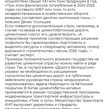
мощностями свыше 100 млн тонн продукции в год.
«При этом фактическое потребление в 2024-2025
годах составило 6067 млн тонн, то есть
незадействованные в хозяйственном обороте
резервы составляют десятки миллионов тонн», —
пояснил Денис Усольцев.
Если появится дополнительный спрос, например, в
случае госзаказа на цементобетонные дороги,
цементники смогут его удовлетворить. «А
оперативное принятие соответствующих решений
позволило бы гарантировано подготовить и
выделить ресурсы к следующему активному сезону
дорожного строительства с весны 2026 года», —
считает эксперт.
Примеры положительного влияния государства на
развитие цементной отрасли можно найти в ряде
стран. Так, в госпрограмме «Дороги Белоруссии»
указано на необходимость расширения
строительства цементных дорог, а в публичных
заявлениях руководства страны неоднократно
подчеркивалась задача переходить на бетонные
покрытия. В Китае цементобетон активно
применяется в рамках государственной программы
модернизации транспортной инфраструктуры и
инициативы «Пояс и путь»: Министерство транспорта
КНР выпускает директивы и стандарты,
рекомендующие использовать бетон для