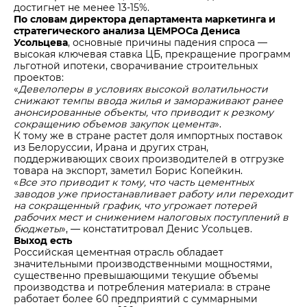
достигнет не менее 13-15%.
По словам директора департамента маркетинга и
стратегического анализа ЦЕМРОСа Дениса
Усольцева
, основные причины падения спроса —
высокая ключевая ставка ЦБ, прекращение программ
льготной ипотеки, сворачивание строительных
проектов:
«
Девелоперы в условиях высокой волатильности
снижают темпы ввода жилья и замораживают ранее
анонсированные объекты, что приводит к резкому
сокращению объемов закупок цемента
».
К тому же в стране растет доля импортных поставок
из Белоруссии, Ирана и других стран,
поддерживающих своих производителей в отгрузке
товара на экспорт, заметил Борис Копейкин.
«
Все это приводит к тому, что часть цементных
заводов уже приостанавливает работу или переходит
на сокращенный график, что угрожает потерей
рабочих мест и снижением налоговых поступлений в
бюджеты
», — констатитровал Денис Усольцев.
Выход есть
Российская цементная отрасль обладает
значительными производственными мощностями,
существенно превышающими текущие объемы
производства и потребления материала: в стране
работает более 60 предприятий с суммарными