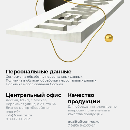
Персональные данные
Согласие на обработку персональных данных
Политика в области обработки персональных данных
Политика использования Cookies
Центральный офис
Качество
Россия, 121357, г. Москва,
продукции
Верейская улица, д.29, стр.34,
Для обращения клиентов по
Бизнес-центр «Верейская
вопросам применения и
плаза-4»
качества продукции
info@cemros.ru
8 800 700 6363
quality@cemros.ru
7 (495) 642-05-24