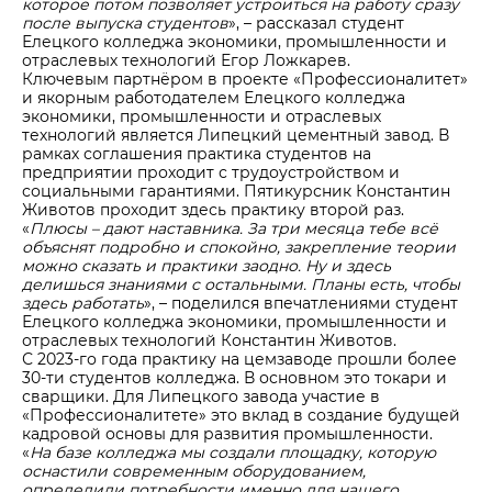
которое потом позволяет устроиться на работу сразу
после выпуска студентов
», – рассказал студент
Елецкого колледжа экономики, промышленности и
отраслевых технологий Егор Ложкарев.
Ключевым партнёром в проекте «Профессионалитет»
и якорным работодателем Елецкого колледжа
экономики, промышленности и отраслевых
технологий является Липецкий цементный завод. В
рамках соглашения практика студентов на
предприятии проходит с трудоустройством и
социальными гарантиями. Пятикурсник Константин
Животов проходит здесь практику второй раз.
«
Плюсы – дают наставника. За три месяца тебе всё
объяснят подробно и спокойно, закрепление теории
можно сказать и практики заодно. Ну и здесь
делишься знаниями с остальными. Планы есть, чтобы
здесь работать
», – поделился впечатлениями студент
Елецкого колледжа экономики, промышленности и
отраслевых технологий Константин Животов.
С 2023-го года практику на цемзаводе прошли более
30-ти студентов колледжа. В основном это токари и
сварщики. Для Липецкого завода участие в
«Профессионалитете» это вклад в создание будущей
кадровой основы для развития промышленности.
«
На базе колледжа мы создали площадку, которую
оснастили современным оборудованием,
определили потребности именно для нашего