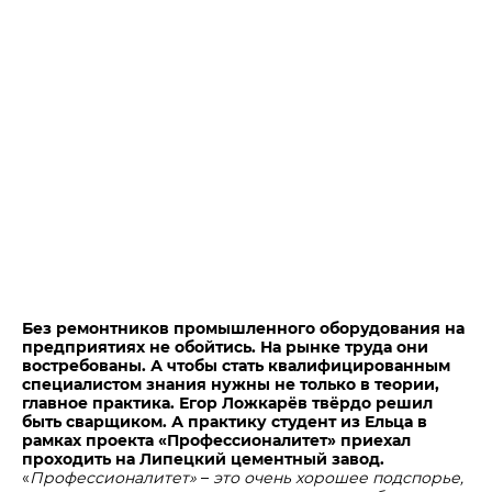
Центры дистрибуции
Реализация ТМЦ и непрофильных активов
Не только цемент
Политика в области закупок
Люди ЦЕМРОСа
В помощь поставщику
Технологии и тренды
Издание для клиентов
Аналитика цементной отрасли
Медиабанк
Пресса о нас
Контакты
Контакты
Контакты для СМИ
Без ремонтников промышленного оборудования на
предприятиях не обойтись. На рынке труда они
Служба доверия
востребованы. А чтобы стать квалифицированным
специалистом знания нужны не только в теории,
главное практика. Егор Ложкарёв твёрдо решил
быть сварщиком. А практику студент из Ельца в
рамках проекта «Профессионалитет» приехал
проходить на Липецкий цементный завод.
«
Профессионалитет
»
–
это очень хорошее подспорье,