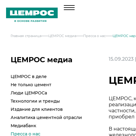
Главная страница
ЦЕМРОС медиа
Пресса о нас
ЦЕМРОС нара
О компании
Менеджмент
Продукция
ЦЕМРОС медиа
15.09.2023
Документы
Навальный цемент
Услуги
ЦЕМРОС в деле
География активов
ЦЕМР
Тарированный цемент
Не только цемент
Техническая поддержка
Инвесторам
Наши компетенции и возможности
Люди ЦЕМРОСа
Сервисная поддержка
Портландцемент ЦЕМРОС 500 ЭКСТРА
ЦЕМРОС, к
Решения по сегментам строительства
Выпуск 1
Технологии и тренды
Портландцемент ЦЕМРОС 400 ПЛЮС
Устойчивое развитие
реализаци
Проектная поддержка
Примеры приготовления строительных с
Издание для клиентов
частности
Выпуск 2
Охрана труда и здоровья
приобрел 
Аналитика цементной отрасли
Закупки
Мобильные лаборатории
Иные строительные материалы
Медиабанк
Наши люди
В настоящ
Отгрузка и доставка
Закупки
Проверка на контрафакт
Пресса о нас
железнодо