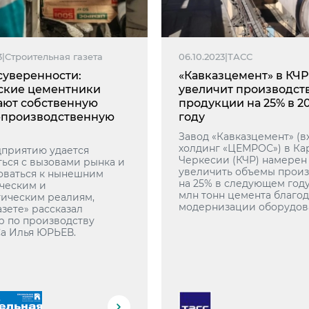
3
|
Строительная газета
06.10.2023
|
ТАСС
суверенности:
«Кавказцемент» в КЧР
ские цементники
увеличит производст
ают собственную
продукции на 25% в 2
-производственную
году
Завод «Кавказцемент» (в
холдинг «ЦЕМРОС») в Ка
дприятию удается
Черкесии (КЧР) намерен
ться с вызовами рынка и
увеличить объемы произ
оваться к нынешним
на 25% в следующем году 
ческим и
млн тонн цемента благо
гическим реалиям,
модернизации оборудов
зете» рассказал
р по производству
 Илья ЮРЬЕВ.