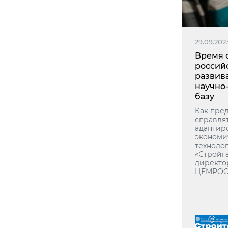
29.09.202
Время 
россий
развив
научно
базу
Как пре
справля
адаптир
экономи
техноло
«Стройга
директо
ЦЕМРОСа