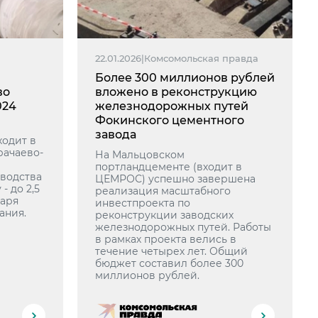
22.01.2026
|
Комсомольская правда
Более 300 миллионов рублей
во
вложено в реконструкцию
024
железнодорожных путей
Фокинского цементного
завода
ходит в
рачаево-
На Мальцовском
портландцементе (входит в
водства
ЦЕМРОС) успешно завершена
- до 2,5
реализация масштабного
даря
инвестпроекта по
ания.
реконструкции заводских
железнодорожных путей. Работы
в рамках проекта велись в
течение четырех лет. Общий
бюджет составил более 300
миллионов рублей.