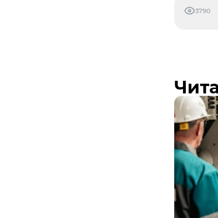
3790
Чита