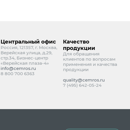
Центральный офис
Качество
Россия, 121357, г. Москва,
продукции
Верейская улица, д.29,
Для обращения
стр.34, Бизнес-центр
клиентов по вопросам
«Верейская плаза-4»
применения и качества
info@cemros.ru
продукции
8 800 700 6363
quality@cemros.ru
7 (495) 642-05-24