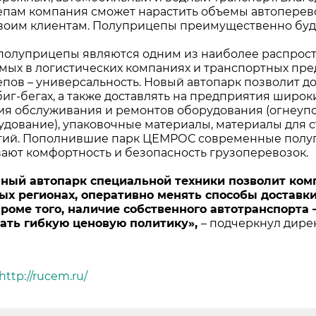
пам компания сможет нарастить объемы автоперев
воим клиентам. Полуприцепы преимущественно буду
е Холдинга
олуприцепы являются одним из наиболее распрост
мых в логистических компаниях и транспортных пре
вов
пов – универсальность. Новый автопарк позволит д
биг-бегах, а также доставлять на предприятия широк
я обслуживания и ремонтов оборудования (огнеупо
дование), упаковочные материалы, материалы для 
ий. Пополнившие парк ЦЕМРОС современные полуп
ают комфортность и безопасность грузоперевозок.
нный автопарк специальной техники позволит ко
ых регионах, оперативно менять способы доставк
Кроме того, наличие собственного автотранспорта
ать гибкую ценовую политику»,
– подчеркнул дире
http://rucem.ru/