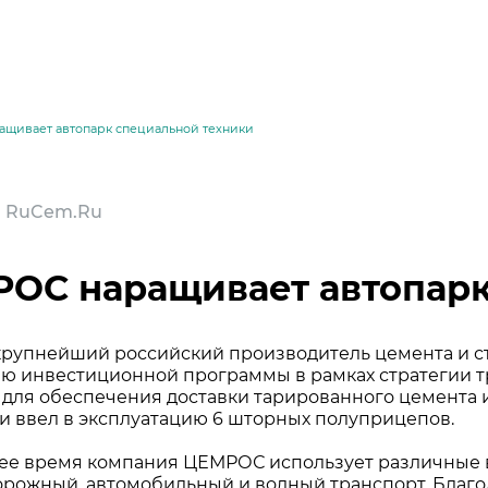
щивает автопарк специальной техники
 | RuCem.Ru
ОС наращивает автопарк
рупнейший российский производитель цемента и с
ю инвестиционной программы в рамках стратегии т
месей
, для обеспечения доставки тарированного цемента
и ввел в эксплуатацию 6 шторных полуприцепов.
ее время компания ЦЕМРОС использует различные в
рожный, автомобильный и водный транспорт. Бла