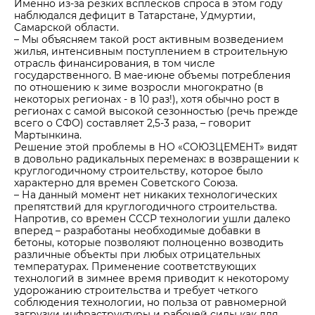
Именно из-за резких всплесков спроса в этом году
наблюдался дефицит в Татарстане, Удмуртии,
Самарской области.
– Мы объясняем такой рост активным возведением
жилья, интенсивным поступлением в строительную
отрасль финансирования, в том числе
государственного. В мае-июне объемы потребления
по отношению к зиме возросли многократно (в
некоторых регионах - в 10 раз!), хотя обычно рост в
регионах с самой высокой сезонностью (речь прежде
всего о СФО) составляет 2,5-3 раза, – говорит
Мартынкина.
Решение этой проблемы в НО «СОЮЗЦЕМЕНТ» видят
в довольно радикальных переменах: в возвращении к
круглогодичному строительству, которое было
характерно для времен Советского Союза.
– На данный момент нет никаких технологических
препятствий для круглогодичного строительства.
Напротив, со времен СССР технологии ушли далеко
вперед – разработаны необходимые добавки в
бетоны, которые позволяют полноценно возводить
различные объекты при любых отрицательных
температурах. Применение соответствующих
технологий в зимнее время приводит к некоторому
удорожанию строительства и требует четкого
соблюдения технологии, но польза от равномерной
загрузки инфраструктуры и рабочей силы как для