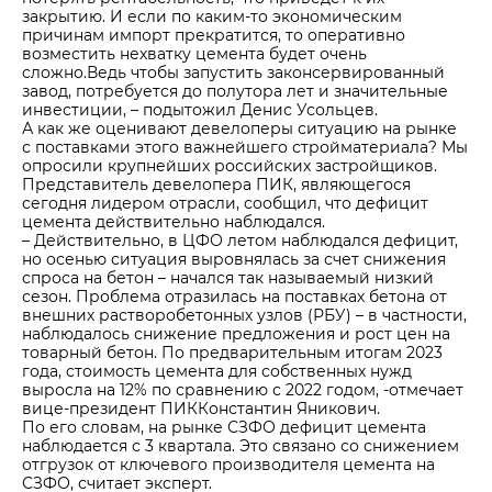
закрытию. И если по каким-то экономическим
причинам импорт прекратится, то оперативно
возместить нехватку цемента будет очень
сложно.Ведь чтобы запустить законсервированный
завод, потребуется до полутора лет и значительные
инвестиции, – подытожил Денис Усольцев.
А как же оценивают девелоперы ситуацию на рынке
с поставками этого важнейшего стройматериала? Мы
опросили крупнейших российских застройщиков.
Представитель девелопера ПИК, являющегося
сегодня лидером отрасли, сообщил, что дефицит
цемента действительно наблюдался.
– Действительно, в ЦФО летом наблюдался дефицит,
но осенью ситуация выровнялась за счет снижения
спроса на бетон – начался так называемый низкий
сезон. Проблема отразилась на поставках бетона от
внешних растворобетонных узлов (РБУ) – в частности,
наблюдалось снижение предложения и рост цен на
товарный бетон. По предварительным итогам 2023
года, стоимость цемента для собственных нужд
выросла на 12% по сравнению с 2022 годом, -отмечает
вице-президент ПИККонстантин Яникович.
По его словам, на рынке СЗФО дефицит цемента
наблюдается с 3 квартала. Это связано со снижением
отгрузок от ключевого производителя цемента на
СЗФО, считает эксперт.