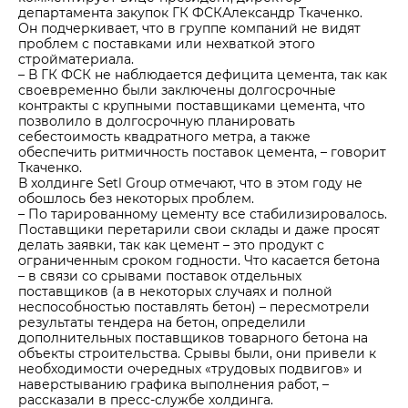
департамента закупок ГК ФСКАлександр Ткаченко.
Он подчеркивает, что в группе компаний не видят
проблем с поставками или нехваткой этого
стройматериала.
– В ГК ФСК не наблюдается дефицита цемента, так как
своевременно были заключены долгосрочные
контракты с крупными поставщиками цемента, что
позволило в долгосрочную планировать
себестоимость квадратного метра, а также
обеспечить ритмичность поставок цемента, – говорит
Ткаченко.
В холдинге Setl Group отмечают, что в этом году не
обошлось без некоторых проблем.
– По тарированному цементу все стабилизировалось.
Поставщики перетарили свои склады и даже просят
делать заявки, так как цемент – это продукт с
ограниченным сроком годности. Что касается бетона
– в связи со срывами поставок отдельных
поставщиков (а в некоторых случаях и полной
неспособностью поставлять бетон) – пересмотрели
результаты тендера на бетон, определили
дополнительных поставщиков товарного бетона на
объекты строительства. Срывы были, они привели к
необходимости очередных «трудовых подвигов» и
наверстыванию графика выполнения работ, –
рассказали в пресс-службе холдинга.