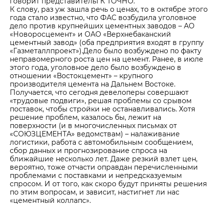
говорит представительГК ТОЧНО.
К слову, раз уж зашла речь о ценах, то в октябре этого
года стало известно, что ФАС возбудила уголовное
дело против крупнейших цементных заводов – АО
«Новоросцемент» и ОАО «Верхнебаканский
цементный завод» (оба предприятия входят в группу
«Газметаллпроект»).Дело было возбуждено по факту
неправомерного роста цен на цемент. Ранее, в июле
этого года, уголовное дело было возбуждено в
отношении «Востокцемент» – крупного
производителя цемента на Дальнем Востоке.
Получается, что сегодня девелоперы совершают
«трудовые подвиги», решая проблемы со срывом
поставок, чтобы стройки не останавливались. Хотя
решение проблем, казалось бы, лежит на
поверхности (и в многочисленных письмах от
«СОЮЗЦЕМЕНТА» ведомствам) – налаживание
логистики, работа с автомобильным сообщением,
сбор данных и прогнозирование спроса на
ближайшие несколько лет. Даже резкий взлет цен,
вероятно, тоже отчасти оправдан перечисленными
проблемами с поставками и непредсказуемым
спросом. И от того, как скоро будут приняты решения
по этим вопросам, и зависит, настигнет ли нас
«цементный коллапс».