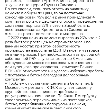
режиме», —сообщил Артем Блинов, директор по
закупкам и тендерам Группы «Самолет».
По его словам, если посмотреть на аналитику
цемента в общем по ЦФО, то он достаточно
консолидирован: 75% доли рынка принадлежат 4
крупным игрокам, и дефицит спроса от предложения
составляет порядка 27% в сезон. Зимой баланс
восстанавливается. Кроме того, в «Самолете»
отмечают рост стоимости этого материала.
– С 2022 года цена на цемент выросла на 26%, что в 2
раза быстрее роста цен на стройматериалы по
данным Росстат, при этом себестоимость
производства выросла на 12.5%. В закрытии заводов
не видим рисков. При необходимости запуск одной
собственной РБУ с нуля занимает до 3 месяцев,
оборудование можно использовать отечественного
или турецкого производства, – отмечает Блинов.
В ГК ФСК отмечают, что им удалось избежать проблем
с поставками бетона благодаря долгосрочным
контрактам.
– Проблем с поставками цемента и бетона нет. В
Московском регионе ГК ФСК закупает цемент у
крупнейших поставщиков, и проблем с
регулярностью поставок нет.По Санкт-Петербургу
своевременно переключились на поставщиков
бетона, потребляющих белорусский цемент, –
комментирует вице-президент, директор