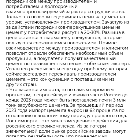
посредников между производителем и
потребителем и долгосрочный
взаимнопрогнозируемый характер сотрудничества.
Только это позволит сдерживать цены на цемент на
уровне, установленном производителем. Зачастую из-
за действий посредников-перекупщиков цены на
цемент у потребителей растут на 20-30%. Разница в
цене остается в «кармане» у спекулянтов, которые
пользуются сложившимся положением. Прямое
взаимодействие между производителем и клиентом
позволит отрасли обеспечить необходимый объем
продукции, а покупатели получат качественный
цемент по незавышенным ценам, – объясняет эксперт.
Усольцев раскрывает и еще одну проблему, которая
сейчас заставляет переживать производителей
цемента, – это конкуренция с поставщиками из
других стран.
– Что касается импорта, то по самым скромным
прогнозам, в европейскую и южную части России до
конца 2023 года может быть поставлено почти 3 млн
тонн зарубежного цемента. За прошедший период
2023 года импорт цемента вырос на 62 процента по
отношению к аналогичному периоду прошлого года.
Рост импорта – это мина замедленного действия для
российского стройкомплекса. Из-за потери
значительной доли рынка российские заводы могут
потерять рентабельность, что приведет к их