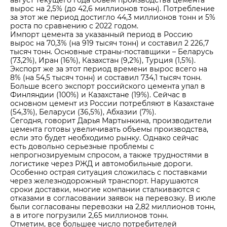
август текущего года объем производства цемента
вырос на 2,5% (до 42,6 миллионов тонн). Потребление
за этот же период достигло 44,3 миллионов тонн и 5%
роста по сравнению с 2022 годом.
Импорт цемента за указанный период в Россию
вырос на 70,3% (на 919 тысяч тонн) и составил 2 226,7
тысяч тонн. Основные страны-поставщики – Беларусь
(73,2%), Иран (16%), Казахстан (9,2%), Турция (1,5%).
Экспорт же за этот период времени вырос всего на
8% (на 54,5 тысяч тонн) и составил 734,1 тысяч тонн.
Больше всего экспорт российского цемента упал в
Финляндии (100%) и Казахстане (19%). Сейчас в
основном цемент из России потребляют в Казахстане
(54,3%), Беларуси (36,5%), Абхазии (7%).
Сегодня, говорит Дарья Мартынкина, производители
цемента готовы увеличивать объемы производства,
если это будет необходимо рынку. Однако сейчас
есть довольно серьезные проблемы с
непрогнозируемым спросом, а также трудностями в
логистике через РЖД и автомобильные дороги.
Особенно острая ситуация сложилась с поставками
через железнодорожный транспорт. Нарушаются
сроки доставки, многие компании сталкиваются с
отказами в согласовании заявок на перевозку. В июле
были согласованы перевозки на 2,82 миллионов тонн,
а в итоге погрузили 2,65 миллионов тонн.
Отметим, все большее число потребителей