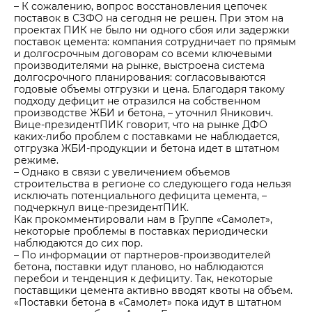
– К сожалению, вопрос восстановления цепочек
поставок в СЗФО на сегодня не решен. При этом на
проектах ПИК не было ни одного сбоя или задержки
поставок цемента: компания сотрудничает по прямым
и долгосрочным договорам со всеми ключевыми
производителями на рынке, выстроена система
долгосрочного планирования: согласовываются
годовые объемы отгрузки и цена. Благодаря такому
подходу дефицит не отразился на собственном
производстве ЖБИ и бетона, – уточнил Яникович.
Вице-президентПИК говорит, что на рынке ДФО
каких-либо проблем с поставками не наблюдается,
отгрузка ЖБИ-продукции и бетона идет в штатном
режиме.
– Однако в связи с увеличением объемов
строительства в регионе со следующего года нельзя
исключать потенциального дефицита цемента, –
подчеркнул вице-президентПИК.
Как прокомментировали нам в Группе «Самолет»,
некоторые проблемы в поставках периодически
наблюдаются до сих пор.
– По информации от партнеров-производителей
бетона, поставки идут планово, но наблюдаются
перебои и тенденция к дефициту. Так, некоторые
поставщики цемента активно вводят квоты на объем.
«Поставки бетона в «Самолет» пока идут в штатном