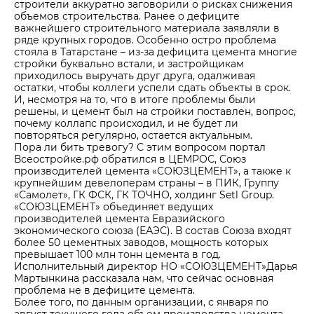
строители аккуратно заговорили о рисках снижения
Центры дистрибуции
Реализация ТМЦ и непрофильных активов
Не только цемент
объемов строительства. Ранее о дефиците
важнейшего строительного материала заявляли в
Политика в области закупок
Люди ЦЕМРОСа
ряде крупных городов. Особенно остро проблема
стояла в Татарстане – из-за дефицита цемента многие
В помощь поставщику
Технологии и тренды
стройки буквально встали, и застройщикам
приходилось выручать друг друга, одалживая
Издание для клиентов
остатки, чтобы коллеги успели сдать объекты в срок.
И, несмотря на то, что в итоге проблемы были
Аналитика цементной отрасли
решены, и цемент был на стройки поставлен, вопрос,
почему коллапс происходил, и не будет ли
Медиабанк
повторяться регулярно, остается актуальным.
Пресса о нас
Пора ли бить тревогу? С этим вопросом портал
Всеостройке.рф обратился в ЦЕМРОС, Союз
Контакты
производителей цемента «СОЮЗЦЕМЕНТ», а также к
крупнейшим девелоперам страны – в ПИК, Группу
Контакты
«Самолет», ГК ФСК, ГК ТОЧНО, холдинг Setl Group.
«СОЮЗЦЕМЕНТ» объединяет ведущих
Контакты для СМИ
производителей цемента Евразийского
экономического союза (ЕАЭС). В состав Союза входят
Служба доверия
более 50 цементных заводов, мощность которых
превышает 100 млн тонн цемента в год.
Исполнительный директор НО «СОЮЗЦЕМЕНТ»Дарья
Мартынкина рассказала нам, что сейчас основная
проблема не в дефиците цемента.
Более того, по данным организации, с января по