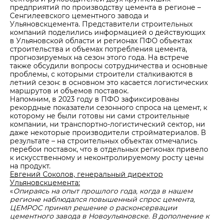
предприятий по производству цемента в регионе –
Сенгилеевского цементного завода и
Ульяновскцемента. Представители строительных
компаний поделились информацией о действующих
в Ульяновской области и регионах ПФО объектах
строительства и объемах потребления цемента,
прогнозируемых на сезон этого года. На встрече
также обсудили вопросы сотрудничества и основные
проблемы, с которыми строители сталкиваются в
летний сезон: в основном это касается логистических
маршрутов и объемов поставок.
Напомним, в 2023 году в ПФО зафиксированы
рекордные показатели сезонного спроса на цемент, к
которому не были готовы ни сами строительные
компании, ни транспортно-логистический сектор, ни
даже некоторые производители стройматериалов. В
результате – на строительных объектах отмечались
перебои поставок, что в отдельных регионах привело
к искусственному и неконтролируемому росту цены
на продукт.
Евгений Соколов, генеральный директор
Ульяновскцемента:
«
Опираясь на опыт прошлого года, когда в нашем
регионе наблюдался повышенный спрос цемента,
ЦЕМРОС принял решение о расконсервации
цементного завода в Новоульяновске. В дополнение к