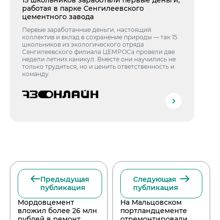
15 школьников заработали первые деньги,
работая в парке Сенгилеевского
цементного завода
Первые заработанные деньги, настоящий
коллектив и вклад в сохранение природы — так 15
школьников из экологического отряда
Сенгилеевского филиала ЦЕМРОСа провели две
недели летних каникул. Вместе они научились не
только трудиться, но и ценить ответственность и
команду.
Предыдущая
Следующая
публикация
публикация
Мордовцемент
На Мальцовском
вложил более 26 млн
портландцементе
рублей в ремонт
отремонтировали