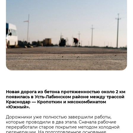
Центры дистрибуции
Реализация ТМЦ и непрофильных активов
Не только цемент
Политика в области закупок
Люди ЦЕМРОСа
В помощь поставщику
Технологии и тренды
Издание для клиентов
Аналитика цементной отрасли
Медиабанк
Пресса о нас
Контакты
Контакты
Контакты для СМИ
Новая дорога из бетона протяженностью около 2 км
появилась в Усть-Лабинском районе между трассой
Служба доверия
Краснодар — Кропоткин и мясокомбинатом
«Южный».
Дорожники уже полностью завершили работы,
которые проводили в два этапа. Сначала рабочие
переработали старое покрытие методом холодной
регенерации. На подготовленное основание